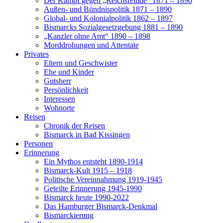
Der Kampf gegen „Reichsfeinde“ 1871 – 1890
Außen- und Bündnispolitik 1871 – 1890
Global- und Kolonialpolitik 1862 – 1897
Bismarcks Sozialgesetzgebung 1881 – 1890
„Kanzler ohne Amt“ 1890 – 1898
Morddrohungen und Attentate
Privates
Eltern und Geschwister
Ehe und Kinder
Gutsherr
Persönlichkeit
Interessen
Wohnorte
Reisen
Chronik der Reisen
Bismarck in Bad Kissingen
Personen
Erinnerung
Ein Mythos entsteht 1890-1914
Bismarck-Kult 1915 – 1918
Politische Vereinnahmung 1919-1945
Geteilte Erinnerung 1945-1990
Bismarck heute 1990-2022
Das Hamburger Bismarck-Denkmal
Bismarckierung