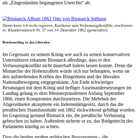
als „Eingeständnis begangenen Unrechts“ ab.
Damit kann ich nicht regieren, Karikatur zum Verfassungskonflikt, erschienen
in: Kladderadatsch Nr. 57 von 14. Dezember 1862 (gemeinfrei)
Brückenschlag zu den Liberalen
Im Gegensatz zu seinem König wie auch zu seinen konservativen
Unterstützern erkannte Bismarck allerdings, dass er den
Verfassungskonflikt nicht dauerhaft lodern lassen konnte. Denn die
Monarchie der Hohenzollern würde sich nur behaupten, wenn sie
den aufstrebenden Kräften des Bürgertums und der liberalen
Nationalbewegung entgegenkäme. Am Ende schwieriger
Beratungen mit dem König und heftiger Auseinandersetzungen im
Landtag gelang es dem Ministerpräsidenten Anfang September
1866, einen Kompromiss durchzusetzen. Die Mehrheit der
Abgeordneten akzeptierte ein Indemnitätsgesetz, durch das die
preußischen Staatshaushalte seit 1862 rückwirkend gebilligt wurden.
Im Gegenzug gestand Bismarck ein, die preußische Verfassung
gebrochen zu haben. Außerdem sicherte er zu, das Budgetrecht des
Parlaments künftig zu achten.
Dass die beiden großen politischen Bewegungen – die