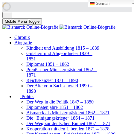
German
German
Mobile Menu Toggle
Chronik
Biografie
Kindheit und Ausbildung 1815 – 1839
Gutsherr und Abgeordneter 1839 –
1851
Diplomat 1851 – 1862
Preußischer Ministerpräsident 1862 –
1871
Reichskanzler 1871 – 1890
Der Alte vom Sachsenwald 1890 –
1898
Politik
Der Weg in die Politik 1847 – 1850
Diplomatenjahre 1851 – 1862
Bismarck als Ministerpräsident 1862 – 1871
Die „Einigungskriege“ 1864 – 1871
Der Weg zur deutschen Einheit 1867 – 1871
Kooperation mit den Liberalen 1871 – 1878