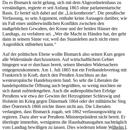
Da es Bismarck nicht gelang, sich mit dem Abgeordnetenhaus zu
verständigen, regierte er seit Anfang 1863 ohne parlamentarische
Basis. Er berief sich dabei auf die „Lückentheorie“. Die preußische
Verfassung, so sein Argument, enthalte keine Aussagen darüber, wie
im Fall eines unüberwindlichen Konflikts zwischen den
maßgeblichen Gewalten, der Krone und der beiden Häuser des
Landtags, zu verfahren sei. „Wer die Macht in Händen hat, der geht
dann in seinem Sinne vor, weil das Staatsleben auch nicht einen
Augenblick stillstehen kann.“
Auf der politischen Ebene wollte Bismarck also seinen Kurs gegen
alle Widerstände durchzusetzen. Auf wirtschaftlichem Gebiet
hingegen war er durchaus bereit, seinen liberalen Widersachern
entgegenzukommen. Am 1. Juli 1865 trat ein Freihandelsvertrag mit
Frankreich in Kraft, durch den Preußen Anschluss an das
westeuropäische Handelssystem fand. So sehr die Liberalen die
handelspolitische Öffnung auch begrüßten, so wenig mochten sie
sich damit zufriedengeben. Auch die außenpolitischen Erfolge
Preußens wie etwa der Gewinn der Herzogtümer Schleswig und
Holstein im Krieg gegen Dänemark 1864 oder der militärische Sieg
über Österreich 1866 reichte ihnen nicht aus. Die Liberalen
verlangten, dass Bismarck zugab, seit 1862 verfassungswidrig zu
regieren. Dazu aber war Preußens Ministerpräsident nicht bereit. Er
überlegte immerhin, wenigstens die Haushaltsausgaben nachträglich
vom Landtag bewilligen zu lassen. Dies wiederum lehnte
Wilhelm I.