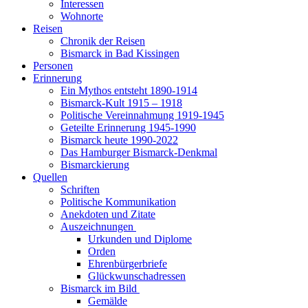
Interessen
Wohnorte
Reisen
Chronik der Reisen
Bismarck in Bad Kissingen
Personen
Erinnerung
Ein Mythos entsteht 1890-1914
Bismarck-Kult 1915 – 1918
Politische Vereinnahmung 1919-1945
Geteilte Erinnerung 1945-1990
Bismarck heute 1990-2022
Das Hamburger Bismarck-Denkmal
Bismarckierung
Quellen
Schriften
Politische Kommunikation
Anekdoten und Zitate
Auszeichnungen
Urkunden und Diplome
Orden
Ehrenbürgerbriefe
Glückwunschadressen
Bismarck im Bild
Gemälde