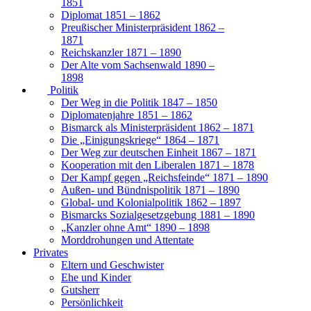
1851
Diplomat 1851 – 1862
Preußischer Ministerpräsident 1862 –
1871
Reichskanzler 1871 – 1890
Der Alte vom Sachsenwald 1890 –
1898
Politik
Der Weg in die Politik 1847 – 1850
Diplomatenjahre 1851 – 1862
Bismarck als Ministerpräsident 1862 – 1871
Die „Einigungskriege“ 1864 – 1871
Der Weg zur deutschen Einheit 1867 – 1871
Kooperation mit den Liberalen 1871 – 1878
Der Kampf gegen „Reichsfeinde“ 1871 – 1890
Außen- und Bündnispolitik 1871 – 1890
Global- und Kolonialpolitik 1862 – 1897
Bismarcks Sozialgesetzgebung 1881 – 1890
„Kanzler ohne Amt“ 1890 – 1898
Morddrohungen und Attentate
Privates
Eltern und Geschwister
Ehe und Kinder
Gutsherr
Persönlichkeit