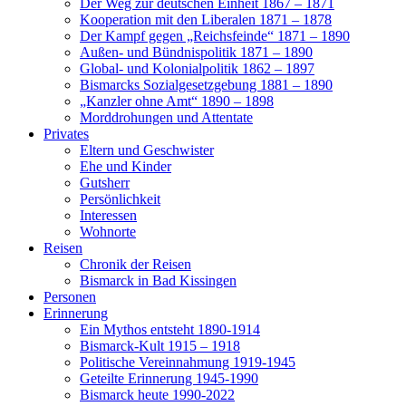
Der Weg zur deutschen Einheit 1867 – 1871
Kooperation mit den Liberalen 1871 – 1878
Der Kampf gegen „Reichsfeinde“ 1871 – 1890
Außen- und Bündnispolitik 1871 – 1890
Global- und Kolonialpolitik 1862 – 1897
Bismarcks Sozialgesetzgebung 1881 – 1890
„Kanzler ohne Amt“ 1890 – 1898
Morddrohungen und Attentate
Privates
Eltern und Geschwister
Ehe und Kinder
Gutsherr
Persönlichkeit
Interessen
Wohnorte
Reisen
Chronik der Reisen
Bismarck in Bad Kissingen
Personen
Erinnerung
Ein Mythos entsteht 1890-1914
Bismarck-Kult 1915 – 1918
Politische Vereinnahmung 1919-1945
Geteilte Erinnerung 1945-1990
Bismarck heute 1990-2022