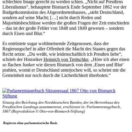
schlechten Image gerecht zu werden schien. „Nicht auf Preußens
Liberalismus“, behauptete Bismarck Ende September 1862 vor der
Budgetkommission des Abgeordnetenhauses, „sieht Deutschland,
sondern auf seine Macht; […] nicht durch Reden und
Majoritätsbeschlüsse werden die großen Fragen der Zeit entschieden
– das ist der große Fehler von 1848 und 1849 gewesen – sondern
durch Eisen und Blut.“
Es entrüstete sogar wohlmeinende Zeitgenossen, dass der
Regierungschef in aller Offenheit die Macht des Staates gegen das
Recht setzte. „Du weißt, wie leidenschaftlich ich Preußen liebe“,
schrieb der Historiker
Heinrich von Treitschke
. „Höre ich aber einen
so flachen Junker wie diesen Bismarck von dem ‚Eisen und Blut‘
prahlen, womit er Deutschland unterjochen will, so scheint mir die
Gemeinheit nur noch durch die Lächerlichkeit überboten.“
Sitzung des Reichstag des Norddeutschen Bundes, der im Herrenhaus des
Preußischen Landtags zusammentrat, erschienen in: Parlamentstagebuch,
1867 (Reproduktion © Otto-von-Bismarck-Stiftung)
Regieren ohne parlamentarische Basis