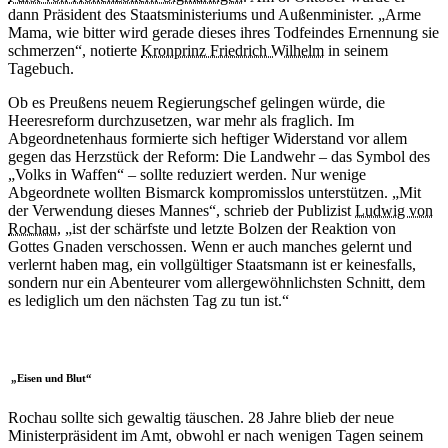
dann Präsident des Staatsministeriums und Außenminister. „Arme
Mama, wie bitter wird gerade dieses ihres Todfeindes Ernennung sie
schmerzen“, notierte
Kronprinz Friedrich Wilhelm
in seinem
Tagebuch.
Ob es Preußens neuem Regierungschef gelingen würde, die
Heeresreform durchzusetzen, war mehr als fraglich. Im
Abgeordnetenhaus formierte sich heftiger Widerstand vor allem
gegen das Herzstück der Reform: Die Landwehr – das Symbol des
„Volks in Waffen“ – sollte reduziert werden. Nur wenige
Abgeordnete wollten Bismarck kompromisslos unterstützen. „Mit
der Verwendung dieses Mannes“, schrieb der Publizist
Ludwig von
Rochau
, „ist der schärfste und letzte Bolzen der Reaktion von
Gottes Gnaden verschossen. Wenn er auch manches gelernt und
verlernt haben mag, ein vollgültiger Staatsmann ist er keinesfalls,
sondern nur ein Abenteurer vom allergewöhnlichsten Schnitt, dem
es lediglich um den nächsten Tag zu tun ist.“
„Eisen und Blut“
Rochau sollte sich gewaltig täuschen. 28 Jahre blieb der neue
Ministerpräsident im Amt, obwohl er nach wenigen Tagen seinem