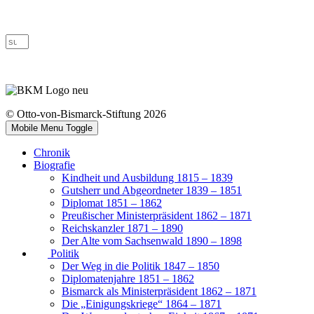
© Otto-von-Bismarck-Stiftung 2026
Mobile Menu Toggle
Chronik
Biografie
Kindheit und Ausbildung 1815 – 1839
Gutsherr und Abgeordneter 1839 – 1851
Diplomat 1851 – 1862
Preußischer Ministerpräsident 1862 – 1871
Reichskanzler 1871 – 1890
Der Alte vom Sachsenwald 1890 – 1898
Politik
Der Weg in die Politik 1847 – 1850
Diplomatenjahre 1851 – 1862
Bismarck als Ministerpräsident 1862 – 1871
Die „Einigungskriege“ 1864 – 1871