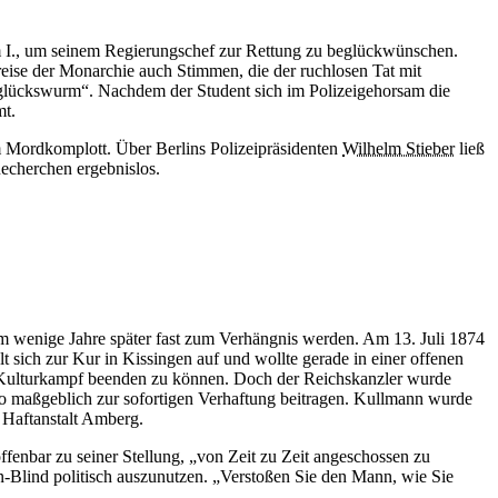
lm I., um seinem Regierungschef zur Rettung zu beglückwünschen.
ise der Monarchie auch Stimmen, die der ruchlosen Tat mit
nglückswurm“. Nachdem der Student sich im Polizeigehorsam die
mt.
 Mordkomplott. Über Berlins Polizeipräsidenten
Wilhelm Stieber
ließ
echerchen ergebnislos.
hm wenige Jahre später fast zum Verhängnis werden. Am 13. Juli 1874
lt sich zur Kur in Kissingen auf und wollte gerade in einer offenen
Kulturkampf beenden zu können. Doch der Reichskanzler wurde
o maßgeblich zur sofortigen Verhaftung beitragen. Kullmann wurde
 Haftanstalt Amberg.
enbar zu seiner Stellung, „von Zeit zu Zeit angeschossen zu
n-Blind politisch auszunutzen. „Verstoßen Sie den Mann, wie Sie