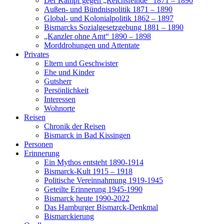
Der Kampf gegen „Reichsfeinde“ 1871 – 1890
Außen- und Bündnispolitik 1871 – 1890
Global- und Kolonialpolitik 1862 – 1897
Bismarcks Sozialgesetzgebung 1881 – 1890
„Kanzler ohne Amt“ 1890 – 1898
Morddrohungen und Attentate
Privates
Eltern und Geschwister
Ehe und Kinder
Gutsherr
Persönlichkeit
Interessen
Wohnorte
Reisen
Chronik der Reisen
Bismarck in Bad Kissingen
Personen
Erinnerung
Ein Mythos entsteht 1890-1914
Bismarck-Kult 1915 – 1918
Politische Vereinnahmung 1919-1945
Geteilte Erinnerung 1945-1990
Bismarck heute 1990-2022
Das Hamburger Bismarck-Denkmal
Bismarckierung