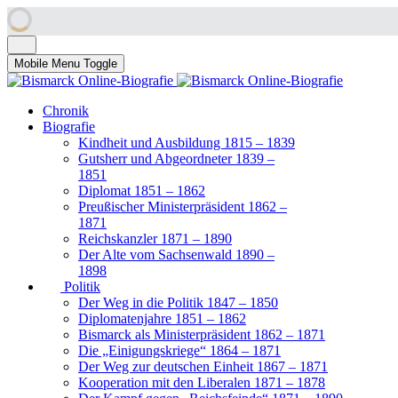
Mobile Menu Toggle
Chronik
Biografie
Kindheit und Ausbildung 1815 – 1839
Gutsherr und Abgeordneter 1839 –
1851
Diplomat 1851 – 1862
Preußischer Ministerpräsident 1862 –
1871
Reichskanzler 1871 – 1890
Der Alte vom Sachsenwald 1890 –
1898
Politik
Der Weg in die Politik 1847 – 1850
Diplomatenjahre 1851 – 1862
Bismarck als Ministerpräsident 1862 – 1871
Die „Einigungskriege“ 1864 – 1871
Der Weg zur deutschen Einheit 1867 – 1871
Kooperation mit den Liberalen 1871 – 1878