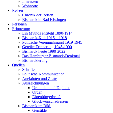
Interessen
Wohnorte
Reisen
Chronik der Reisen
Bismarck in Bad Kissingen
Personen
Erinnerung
Ein Mythos entsteht 1890-1914
Bismarck-Kult 1915 – 1918
Politische Vereinnahmung 1919-1945
Geteilte Erinnerung 1945-1990
Bismarck heute 1990-2022
Das Hamburger Bismarck-Denkmal
Bismarckierung
Quellen
Schriften
Politische Kommunikation
Anekdoten und Zitate
Auszeichnungen
Urkunden und Diplome
Orden
Ehrenbürgerbriefe
Glückwunschadressen
Bismarck im Bild
Gemälde