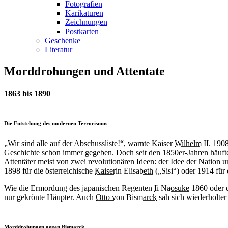
Fotografien
Karikaturen
Zeichnungen
Postkarten
Geschenke
Literatur
Morddrohungen und Attentate
1863 bis 1890
Die Entstehung des modernen Terrorismus
„Wir sind alle auf der Abschussliste!“, warnte Kaiser
Wilhelm II.
1908 
Geschichte schon immer gegeben. Doch seit den 1850er-Jahren häufte
Attentäter meist von zwei revolutionären Ideen: der Idee der Nation u
1898 für die österreichische
Kaiserin Elisabeth
(„Sisi“) oder 1914 für
Wie die Ermordung des japanischen Regenten
Ii Naosuke
1860 oder 
nur gekrönte Häupter. Auch
Otto von Bismarck
sah sich wiederholte
Morddrohungen gegen Bismarck