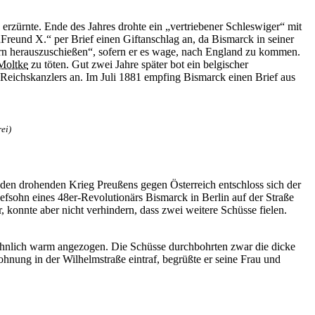
erzürnte. Ende des Jahres drohte ein „vertriebener Schleswiger“ mit
Freund X.“ per Brief einen Giftanschlag an, da Bismarck in seiner
rn herauszuschießen“, sofern er es wage, nach England zu kommen.
Moltke
zu töten. Gut zwei Jahre später bot ein belgischer
eichskanzlers an. Im Juli 1881 empfing Bismarck einen Brief aus
ei)
 den drohenden Krieg Preußens gegen Österreich entschloss sich der
efsohn eines 48er-Revolutionärs Bismarck in Berlin auf der Straße
 konnte aber nicht verhindern, dass zwei weitere Schüsse fielen.
öhnlich warm angezogen. Die Schüsse durchbohrten zwar die dicke
ohnung in der Wilhelmstraße eintraf, begrüßte er seine Frau und