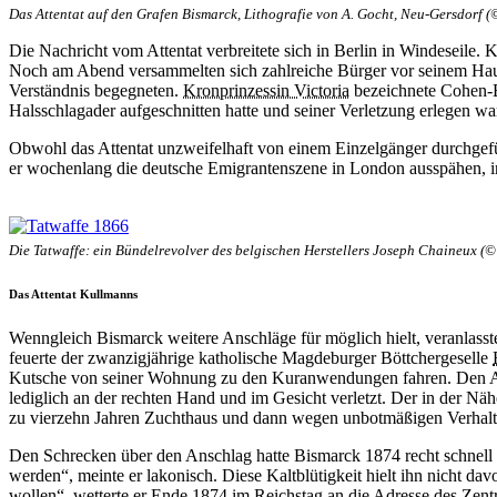
Das Attentat auf den Grafen Bismarck, Lithografie von A. Gocht, Neu-Gersdorf (
Die Nachricht vom Attentat verbreitete sich in Berlin in Windeseil
Noch am Abend versammelten sich zahlreiche Bürger vor seinem Haus
Verständnis begegneten.
Kronprinzessin Victoria
bezeichnete Cohen-B
Halsschlagader aufgeschnitten hatte und seiner Verletzung erlegen wa
Obwohl das Attentat unzweifelhaft von einem Einzelgänger durchgef
er wochenlang die deutsche Emigrantenszene in London ausspähen, in
Die Tatwaffe: ein Bündelrevolver des belgischen Herstellers Joseph Chaineux (©
Das Attentat Kullmanns
Wenngleich Bismarck weitere Anschläge für möglich hielt, veranlasst
feuerte der zwanzigjährige katholische Magdeburger Böttchergeselle
Kutsche von seiner Wohnung zu den Kuranwendungen fahren. Den At
lediglich an der rechten Hand und im Gesicht verletzt. Der in der N
zu vierzehn Jahren Zuchthaus und dann wegen unbotmäßigen Verhaltens
Den Schrecken über den Anschlag hatte Bismarck 1874 recht schnell 
werden“, meinte er lakonisch. Diese Kaltblütigkeit hielt ihn nicht 
wollen“, wetterte er Ende 1874 im Reichstag an die Adresse des Zen