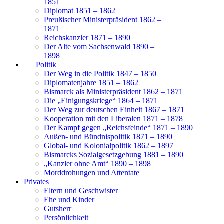
1851
Diplomat 1851 – 1862
Preußischer Ministerpräsident 1862 –
1871
Reichskanzler 1871 – 1890
Der Alte vom Sachsenwald 1890 –
1898
Politik
Der Weg in die Politik 1847 – 1850
Diplomatenjahre 1851 – 1862
Bismarck als Ministerpräsident 1862 – 1871
Die „Einigungskriege“ 1864 – 1871
Der Weg zur deutschen Einheit 1867 – 1871
Kooperation mit den Liberalen 1871 – 1878
Der Kampf gegen „Reichsfeinde“ 1871 – 1890
Außen- und Bündnispolitik 1871 – 1890
Global- und Kolonialpolitik 1862 – 1897
Bismarcks Sozialgesetzgebung 1881 – 1890
„Kanzler ohne Amt“ 1890 – 1898
Morddrohungen und Attentate
Privates
Eltern und Geschwister
Ehe und Kinder
Gutsherr
Persönlichkeit