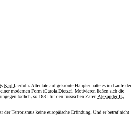
gs
Karl I.
erfuhr. Attentate auf gekrönte Häupter hatte es im Laufe der
 seiner modernen Form (
Carola Dietze
). Motivieren ließen sich die
 hingegen tödlich, so 1881 für den russischen Zaren
Alexander II.
,
r der Terrorismus keine europäische Erfindung. Und er betraf nicht