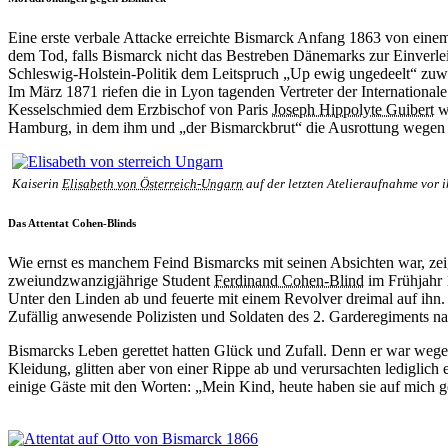
Eine erste verbale Attacke erreichte Bismarck Anfang 1863 von einem
dem Tod, falls Bismarck nicht das Bestreben Dänemarks zur Einverlei
Schleswig-Holstein-Politik dem Leitspruch „Up ewig ungedeelt“ zuw
Im März 1871 riefen die in Lyon tagenden Vertreter der International
Kesselschmied dem Erzbischof von Paris
Joseph Hippolyte Guibert
we
Hamburg, in dem ihm und „der Bismarckbrut“ die Ausrottung wegen 
Kaiserin
Elisabeth von Österreich-Ungarn
auf der letzten Atelieraufnahme vor i
Das Attentat Cohen-Blinds
Wie ernst es manchem Feind Bismarcks mit seinen Absichten war, zeig
zweiundzwanzigjährige Student
Ferdinand Cohen-Blind
im Frühjahr 
Unter den Linden ab und feuerte mit einem Revolver dreimal auf ihn. 
Zufällig anwesende Polizisten und Soldaten des 2. Garderegiments na
Bismarcks Leben gerettet hatten Glück und Zufall. Denn er war weg
Kleidung, glitten aber von einer Rippe ab und verursachten lediglich
einige Gäste mit den Worten: „Mein Kind, heute haben sie auf mich ges