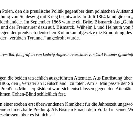
 Polen, den die preußische Politik gegenüber dem polnischen Aufstand 
bung von Schleswig mit Krieg beantworte. Im Juli 1864 kündigte ein „
iderhandele. Im September 1865 warnte ein Brite, Bismarck das „Gehi
e und der Freimaurer dazu auf, Bismarck,
Wilhelm I.
und
Helmuth von 
gen der preußisch-deutschen Kulturkampfgesetze die Ermordung des R
der „verübten Tyrannei“ angedroht wurde.
hrem Tod, fotografiert von Ludwig Angerer, retuschiert von Carl Pietzner (gemeinfr
en die beiden tatsächlich ausgeführten Attentate. Aus Entrüstung über
1866, den „Verräter an Deutschland“ zu töten. Am 7. Mai passte der Sti
Preußens Ministerpräsident warf sich entschlossen gegen den Attentäter,
hmen Cohen-Blind schließlich fest.
en einer soeben erst überwundenen Krankheit für die Jahreszeit ungew
 eine schmerzhafte Prellung. Als Bismarck nach dem Vorfall in seiner W
chossen, aber es ist nichts.“