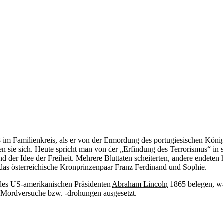
im Familienkreis, als er von der Ermordung des portugiesischen Köni
n sie sich. Heute spricht man von der „Erfindung des Terrorismus“ in
nd der Idee der Freiheit. Mehrere Bluttaten scheiterten, andere endeten
 das österreichische Kronprinzenpaar Franz Ferdinand und Sophie.
des US-amerikanischen Präsidenten
Abraham Lincoln
1865 belegen, wa
r Mordversuche bzw. -drohungen ausgesetzt.