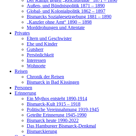
Der Kampf gegen „Reichsfeinde“ 1871 – 1890
Außen- und Bündnispolitik 1871 – 1890
Global- und Kolonialpolitik 1862 – 1897
Bismarcks Sozialgesetzgebung 1881 – 1890
„Kanzler ohne Amt“ 1890 – 1898
Morddrohungen und Attentate
Privates
Eltern und Geschwister
Ehe und Kinder
Gutsherr
Persönlichkeit
Interessen
Wohnorte
Reisen
Chronik der Reisen
Bismarck in Bad Kissingen
Personen
Erinnerung
Ein Mythos entsteht 1890-1914
Bismarck-Kult 1915 – 1918
Politische Vereinnahmung 1919-1945
Geteilte Erinnerung 1945-1990
Bismarck heute 1990-2022
Das Hamburger Bismarck-Denkmal
Bismarckierung