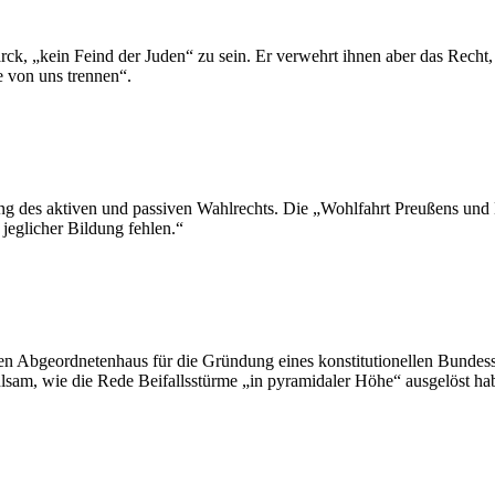
ck, „kein Feind der Juden“ zu sein. Er verwehrt ihnen aber das Recht, 
ie von uns trennen“.
g des aktiven und passiven Wahlrechts. Die „Wohlfahrt Preußens und 
 jeglicher Bildung fehlen.“
Abgeordnetenhaus für die Gründung eines konstitutionellen Bundesstaa
lsam, wie die Rede Beifallsstürme „in pyramidaler Höhe“ ausgelöst ha