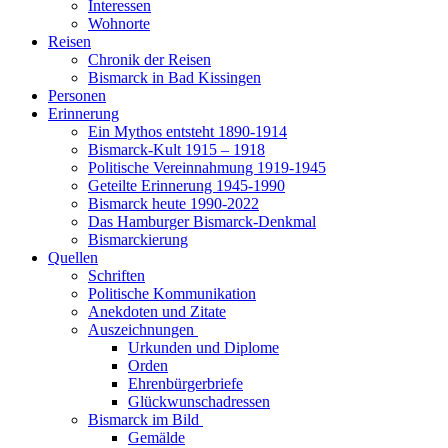
Interessen
Wohnorte
Reisen
Chronik der Reisen
Bismarck in Bad Kissingen
Personen
Erinnerung
Ein Mythos entsteht 1890-1914
Bismarck-Kult 1915 – 1918
Politische Vereinnahmung 1919-1945
Geteilte Erinnerung 1945-1990
Bismarck heute 1990-2022
Das Hamburger Bismarck-Denkmal
Bismarckierung
Quellen
Schriften
Politische Kommunikation
Anekdoten und Zitate
Auszeichnungen
Urkunden und Diplome
Orden
Ehrenbürgerbriefe
Glückwunschadressen
Bismarck im Bild
Gemälde