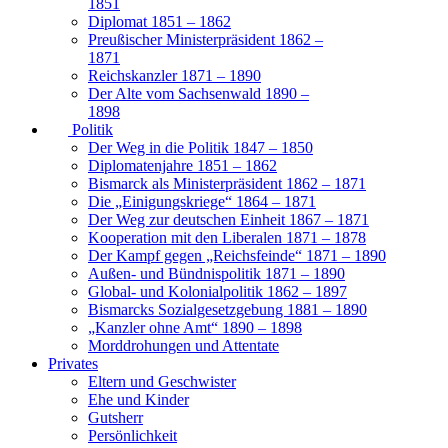
1851
Diplomat 1851 – 1862
Preußischer Ministerpräsident 1862 –
1871
Reichskanzler 1871 – 1890
Der Alte vom Sachsenwald 1890 –
1898
Politik
Der Weg in die Politik 1847 – 1850
Diplomatenjahre 1851 – 1862
Bismarck als Ministerpräsident 1862 – 1871
Die „Einigungskriege“ 1864 – 1871
Der Weg zur deutschen Einheit 1867 – 1871
Kooperation mit den Liberalen 1871 – 1878
Der Kampf gegen „Reichsfeinde“ 1871 – 1890
Außen- und Bündnispolitik 1871 – 1890
Global- und Kolonialpolitik 1862 – 1897
Bismarcks Sozialgesetzgebung 1881 – 1890
„Kanzler ohne Amt“ 1890 – 1898
Morddrohungen und Attentate
Privates
Eltern und Geschwister
Ehe und Kinder
Gutsherr
Persönlichkeit