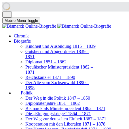
Mobile Menu Toggle
Chronik
Biografie
Kindheit und Ausbildung 1815 – 1839
Gutsherr und Abgeordneter 1839 –
1851
Diplomat 1851 – 1862
Preußischer Ministerpräsident 1862 –
1871
Reichskanzler 1871 – 1890
Der Alte vom Sachsenwald 1890 –
1898
Politik
Der Weg in die Politik 1847 – 1850
Diplomatenjahre 1851 – 1862
Bismarck als Ministerpräsident 1862 – 1871
Die „Einigungskriege“ 1864 – 1871
Der Weg zur deutschen Einheit 1867 – 1871
Kooperation mit den Liberalen 1871 – 1878