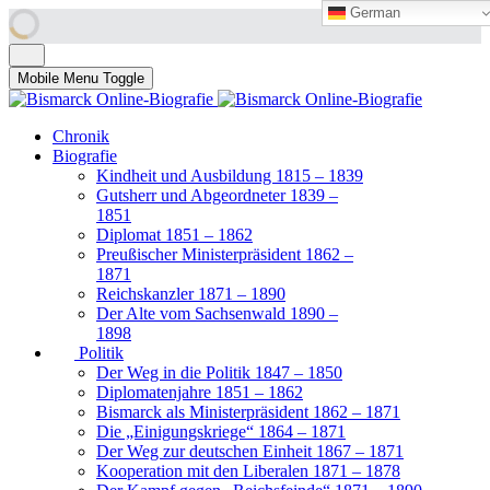
German
German
Mobile Menu Toggle
Chronik
Biografie
Kindheit und Ausbildung 1815 – 1839
Gutsherr und Abgeordneter 1839 –
1851
Diplomat 1851 – 1862
Preußischer Ministerpräsident 1862 –
1871
Reichskanzler 1871 – 1890
Der Alte vom Sachsenwald 1890 –
1898
Politik
Der Weg in die Politik 1847 – 1850
Diplomatenjahre 1851 – 1862
Bismarck als Ministerpräsident 1862 – 1871
Die „Einigungskriege“ 1864 – 1871
Der Weg zur deutschen Einheit 1867 – 1871
Kooperation mit den Liberalen 1871 – 1878