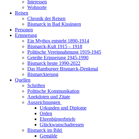
Interessen
Wohnorte
Reisen
Chronik der Reisen
Bismarck in Bad Kissingen
Personen
Erinnerung
Ein Mythos entsteht 1890-1914
Bismarck-Kult 1915 – 1918
Politische Vereinnahmung 1919-1945
Geteilte Erinnerung 1945-1990
Bismarck heute 1990-2022
Das Hamburger Bismarck-Denkmal
Bismarckierung
Quellen
Schriften
Politische Kommunikation
Anekdoten und Zitate
Auszeichnungen
Urkunden und Diplome
Orden
Ehrenbürgerbriefe
Glückwunschadressen
Bismarck im Bild
Gemälde