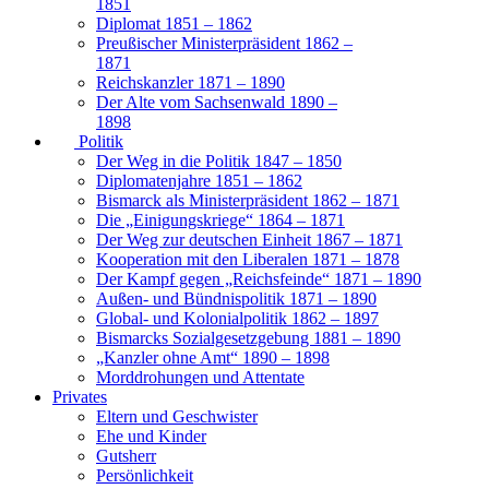
1851
Diplomat 1851 – 1862
Preußischer Ministerpräsident 1862 –
1871
Reichskanzler 1871 – 1890
Der Alte vom Sachsenwald 1890 –
1898
Politik
Der Weg in die Politik 1847 – 1850
Diplomatenjahre 1851 – 1862
Bismarck als Ministerpräsident 1862 – 1871
Die „Einigungskriege“ 1864 – 1871
Der Weg zur deutschen Einheit 1867 – 1871
Kooperation mit den Liberalen 1871 – 1878
Der Kampf gegen „Reichsfeinde“ 1871 – 1890
Außen- und Bündnispolitik 1871 – 1890
Global- und Kolonialpolitik 1862 – 1897
Bismarcks Sozialgesetzgebung 1881 – 1890
„Kanzler ohne Amt“ 1890 – 1898
Morddrohungen und Attentate
Privates
Eltern und Geschwister
Ehe und Kinder
Gutsherr
Persönlichkeit