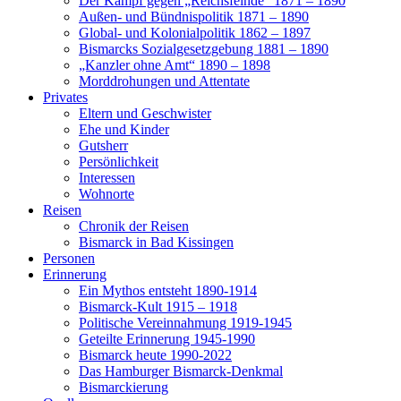
Der Kampf gegen „Reichsfeinde“ 1871 – 1890
Außen- und Bündnispolitik 1871 – 1890
Global- und Kolonialpolitik 1862 – 1897
Bismarcks Sozialgesetzgebung 1881 – 1890
„Kanzler ohne Amt“ 1890 – 1898
Morddrohungen und Attentate
Privates
Eltern und Geschwister
Ehe und Kinder
Gutsherr
Persönlichkeit
Interessen
Wohnorte
Reisen
Chronik der Reisen
Bismarck in Bad Kissingen
Personen
Erinnerung
Ein Mythos entsteht 1890-1914
Bismarck-Kult 1915 – 1918
Politische Vereinnahmung 1919-1945
Geteilte Erinnerung 1945-1990
Bismarck heute 1990-2022
Das Hamburger Bismarck-Denkmal
Bismarckierung