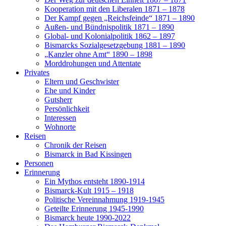
Kooperation mit den Liberalen 1871 – 1878
Der Kampf gegen „Reichsfeinde“ 1871 – 1890
Außen- und Bündnispolitik 1871 – 1890
Global- und Kolonialpolitik 1862 – 1897
Bismarcks Sozialgesetzgebung 1881 – 1890
„Kanzler ohne Amt“ 1890 – 1898
Morddrohungen und Attentate
Privates
Eltern und Geschwister
Ehe und Kinder
Gutsherr
Persönlichkeit
Interessen
Wohnorte
Reisen
Chronik der Reisen
Bismarck in Bad Kissingen
Personen
Erinnerung
Ein Mythos entsteht 1890-1914
Bismarck-Kult 1915 – 1918
Politische Vereinnahmung 1919-1945
Geteilte Erinnerung 1945-1990
Bismarck heute 1990-2022