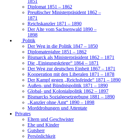
1851
Diplomat 1851 – 1862
Preußischer Ministerpräsident 1862 –
1871
Reichskanzler 1871 – 1890
Der Alte vom Sachsenwald 1890 –
1898
Politik
Der Weg in die Politik 1847 – 1850
Diplomatenjahre 1851 – 1862
Bismarck als Ministerpräsident 1862 – 1871
Die „Einigungskriege“ 1864 – 1871
Der Weg zur deutschen Einheit 1867 – 1871
Kooperation mit den Liberalen 1871 – 1878
Der Kampf gegen „Reichsfeinde“ 1871 – 1890
Außen- und Bündnispolitik 1871 – 1890
Global- und Kolonialpolitik 1862 – 1897
Bismarcks Sozialgesetzgebung 1881 – 1890
„Kanzler ohne Amt“ 1890 – 1898
Morddrohungen und Attentate
Privates
Eltern und Geschwister
Ehe und Kinder
Gutsherr
Persönlichkeit