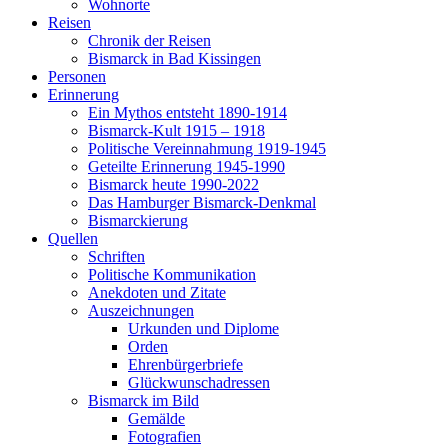
Wohnorte
Reisen
Chronik der Reisen
Bismarck in Bad Kissingen
Personen
Erinnerung
Ein Mythos entsteht 1890-1914
Bismarck-Kult 1915 – 1918
Politische Vereinnahmung 1919-1945
Geteilte Erinnerung 1945-1990
Bismarck heute 1990-2022
Das Hamburger Bismarck-Denkmal
Bismarckierung
Quellen
Schriften
Politische Kommunikation
Anekdoten und Zitate
Auszeichnungen
Urkunden und Diplome
Orden
Ehrenbürgerbriefe
Glückwunschadressen
Bismarck im Bild
Gemälde
Fotografien