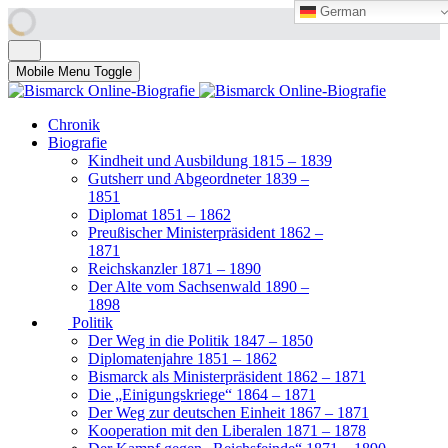
German
German
Mobile Menu Toggle
Chronik
Biografie
Kindheit und Ausbildung 1815 – 1839
Gutsherr und Abgeordneter 1839 –
1851
Diplomat 1851 – 1862
Preußischer Ministerpräsident 1862 –
1871
Reichskanzler 1871 – 1890
Der Alte vom Sachsenwald 1890 –
1898
Politik
Der Weg in die Politik 1847 – 1850
Diplomatenjahre 1851 – 1862
Bismarck als Ministerpräsident 1862 – 1871
Die „Einigungskriege“ 1864 – 1871
Der Weg zur deutschen Einheit 1867 – 1871
Kooperation mit den Liberalen 1871 – 1878