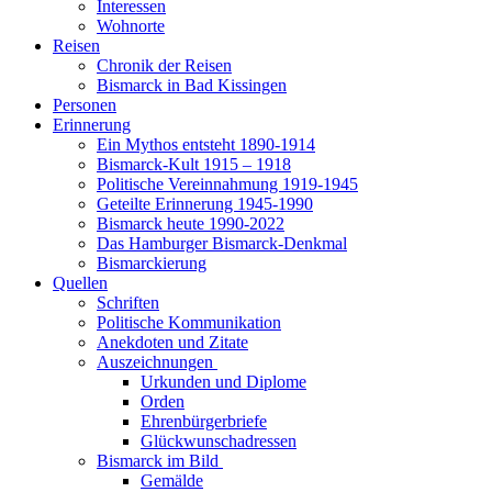
Interessen
Wohnorte
Reisen
Chronik der Reisen
Bismarck in Bad Kissingen
Personen
Erinnerung
Ein Mythos entsteht 1890-1914
Bismarck-Kult 1915 – 1918
Politische Vereinnahmung 1919-1945
Geteilte Erinnerung 1945-1990
Bismarck heute 1990-2022
Das Hamburger Bismarck-Denkmal
Bismarckierung
Quellen
Schriften
Politische Kommunikation
Anekdoten und Zitate
Auszeichnungen
Urkunden und Diplome
Orden
Ehrenbürgerbriefe
Glückwunschadressen
Bismarck im Bild
Gemälde