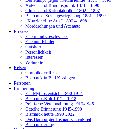
Der Kampf gegen „Reichsfeinde“ 1871 – 1890
Außen- und Bündnispolitik 1871 – 1890
Global- und Kolonialpolitik 1862 – 1897
Bismarcks Sozialgesetzgebung 1881 – 1890
„Kanzler ohne Amt“ 1890 – 1898
Morddrohungen und Attentate
Privates
Eltern und Geschwister
Ehe und Kinder
Gutsherr
Persönlichkeit
Interessen
Wohnorte
Reisen
Chronik der Reisen
Bismarck in Bad Kissingen
Personen
Erinnerung
Ein Mythos entsteht 1890-1914
Bismarck-Kult 1915 – 1918
Politische Vereinnahmung 1919-1945
Geteilte Erinnerung 1945-1990
Bismarck heute 1990-2022
Das Hamburger Bismarck-Denkmal
Bismarckierung