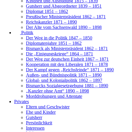
Kindheit und Ausbildung 1815 – 1839
Gutsherr und Abgeordneter 1839 – 1851
Diplomat 1851 – 1862
Preußischer Ministerpräsident 1862 – 1871
Reichskanzler 1871 – 1890
Der Alte vom Sachsenwald 1890 – 1898
Politik
Der Weg in die Politik 1847 – 1850
Diplomatenjahre 1851 – 1862
Bismarck als Ministerpräsident 1862 – 1871
Die „Einigungskriege“ 1864 – 1871
Der Weg zur deutschen Einheit 1867 – 1871
Kooperation mit den Liberalen 1871 – 1878
Der Kampf gegen „Reichsfeinde“ 1871 – 1890
Außen- und Bündnispolitik 1871 – 1890
Global- und Kolonialpolitik 1862 – 1897
Bismarcks Sozialgesetzgebung 1881 – 1890
„Kanzler ohne Amt“ 1890 – 1898
Morddrohungen und Attentate
Privates
Eltern und Geschwister
Ehe und Kinder
Gutsherr
Persönlichkeit
Interessen