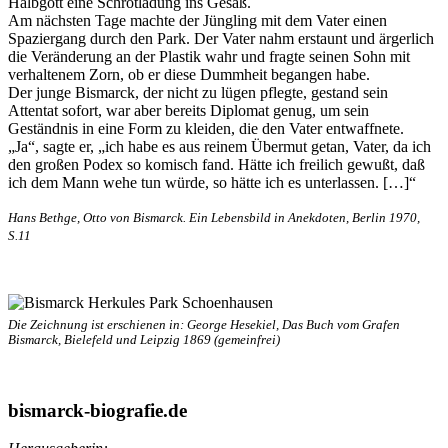
Halbgott eine Schrotladung ins Gesäß.
Am nächsten Tage machte der Jüngling mit dem Vater einen
Spaziergang durch den Park. Der Vater nahm erstaunt und ärgerlich
die Veränderung an der Plastik wahr und fragte seinen Sohn mit
verhaltenem Zorn, ob er diese Dummheit begangen habe.
Der junge Bismarck, der nicht zu lügen pflegte, gestand sein
Attentat sofort, war aber bereits Diplomat genug, um sein
Geständnis in eine Form zu kleiden, die den Vater entwaffnete.
„Ja“, sagte er, „ich habe es aus reinem Übermut getan, Vater, da ich
den großen Podex so komisch fand. Hätte ich freilich gewußt, daß
ich dem Mann wehe tun würde, so hätte ich es unterlassen. […]“
Hans Bethge, Otto von Bismarck. Ein Lebensbild in Anekdoten, Berlin 1970,
S.11
Die Zeichnung ist erschienen in: George Hesekiel, Das Buch vom Grafen
Bismarck, Bielefeld und Leipzig 1869 (gemeinfrei)
bismarck-biografie.de