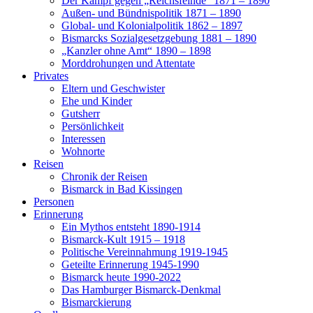
Der Kampf gegen „Reichsfeinde“ 1871 – 1890
Außen- und Bündnispolitik 1871 – 1890
Global- und Kolonialpolitik 1862 – 1897
Bismarcks Sozialgesetzgebung 1881 – 1890
„Kanzler ohne Amt“ 1890 – 1898
Morddrohungen und Attentate
Privates
Eltern und Geschwister
Ehe und Kinder
Gutsherr
Persönlichkeit
Interessen
Wohnorte
Reisen
Chronik der Reisen
Bismarck in Bad Kissingen
Personen
Erinnerung
Ein Mythos entsteht 1890-1914
Bismarck-Kult 1915 – 1918
Politische Vereinnahmung 1919-1945
Geteilte Erinnerung 1945-1990
Bismarck heute 1990-2022
Das Hamburger Bismarck-Denkmal
Bismarckierung