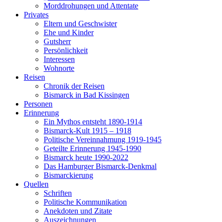
Morddrohungen und Attentate
Privates
Eltern und Geschwister
Ehe und Kinder
Gutsherr
Persönlichkeit
Interessen
Wohnorte
Reisen
Chronik der Reisen
Bismarck in Bad Kissingen
Personen
Erinnerung
Ein Mythos entsteht 1890-1914
Bismarck-Kult 1915 – 1918
Politische Vereinnahmung 1919-1945
Geteilte Erinnerung 1945-1990
Bismarck heute 1990-2022
Das Hamburger Bismarck-Denkmal
Bismarckierung
Quellen
Schriften
Politische Kommunikation
Anekdoten und Zitate
Auszeichnungen