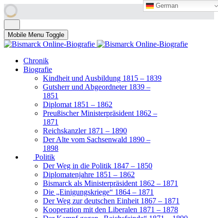
German
German
Mobile Menu Toggle
Chronik
Biografie
Kindheit und Ausbildung 1815 – 1839
Gutsherr und Abgeordneter 1839 –
1851
Diplomat 1851 – 1862
Preußischer Ministerpräsident 1862 –
1871
Reichskanzler 1871 – 1890
Der Alte vom Sachsenwald 1890 –
1898
Politik
Der Weg in die Politik 1847 – 1850
Diplomatenjahre 1851 – 1862
Bismarck als Ministerpräsident 1862 – 1871
Die „Einigungskriege“ 1864 – 1871
Der Weg zur deutschen Einheit 1867 – 1871
Kooperation mit den Liberalen 1871 – 1878