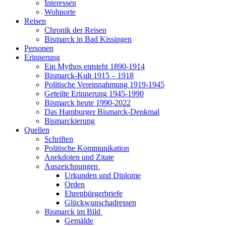
Interessen
Wohnorte
Reisen
Chronik der Reisen
Bismarck in Bad Kissingen
Personen
Erinnerung
Ein Mythos entsteht 1890-1914
Bismarck-Kult 1915 – 1918
Politische Vereinnahmung 1919-1945
Geteilte Erinnerung 1945-1990
Bismarck heute 1990-2022
Das Hamburger Bismarck-Denkmal
Bismarckierung
Quellen
Schriften
Politische Kommunikation
Anekdoten und Zitate
Auszeichnungen
Urkunden und Diplome
Orden
Ehrenbürgerbriefe
Glückwunschadressen
Bismarck im Bild
Gemälde