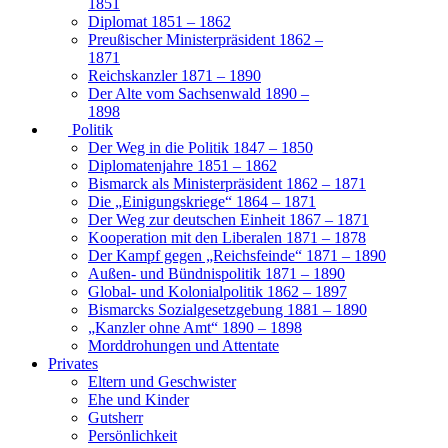
1851
Diplomat 1851 – 1862
Preußischer Ministerpräsident 1862 –
1871
Reichskanzler 1871 – 1890
Der Alte vom Sachsenwald 1890 –
1898
Politik
Der Weg in die Politik 1847 – 1850
Diplomatenjahre 1851 – 1862
Bismarck als Ministerpräsident 1862 – 1871
Die „Einigungskriege“ 1864 – 1871
Der Weg zur deutschen Einheit 1867 – 1871
Kooperation mit den Liberalen 1871 – 1878
Der Kampf gegen „Reichsfeinde“ 1871 – 1890
Außen- und Bündnispolitik 1871 – 1890
Global- und Kolonialpolitik 1862 – 1897
Bismarcks Sozialgesetzgebung 1881 – 1890
„Kanzler ohne Amt“ 1890 – 1898
Morddrohungen und Attentate
Privates
Eltern und Geschwister
Ehe und Kinder
Gutsherr
Persönlichkeit