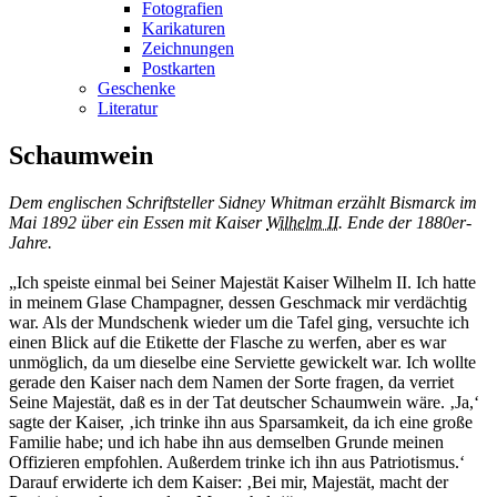
Fotografien
Karikaturen
Zeichnungen
Postkarten
Geschenke
Literatur
Schaumwein
Dem englischen Schriftsteller Sidney Whitman erzählt Bismarck im
Mai 1892 über ein Essen mit Kaiser
Wilhelm II.
Ende der 1880er-
Jahre.
„Ich speiste einmal bei Seiner Majestät Kaiser Wilhelm II. Ich hatte
in meinem Glase Champagner, dessen Geschmack mir verdächtig
war. Als der Mundschenk wieder um die Tafel ging, versuchte ich
einen Blick auf die Etikette der Flasche zu werfen, aber es war
unmöglich, da um dieselbe eine Serviette gewickelt war. Ich wollte
gerade den Kaiser nach dem Namen der Sorte fragen, da verriet
Seine Majestät, daß es in der Tat deutscher Schaumwein wäre. ‚Ja,‘
sagte der Kaiser, ‚ich trinke ihn aus Sparsamkeit, da ich eine große
Familie habe; und ich habe ihn aus demselben Grunde meinen
Offizieren empfohlen. Außerdem trinke ich ihn aus Patriotismus.‘
Darauf erwiderte ich dem Kaiser: ‚Bei mir, Majestät, macht der