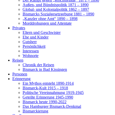
Der Kampf gegen „Reichsfeinde“ 1871 – 1890
Außen- und Bündnispolitik 1871 – 1890
Global- und Kolonialpolitik 1862 – 1897
Bismarcks Sozialgesetzgebung 1881 – 1890
„Kanzler ohne Amt“ 1890 – 1898
Morddrohungen und Attentate
Privates
Eltern und Geschwister
Ehe und Kinder
Gutsherr
Persönlichkeit
Interessen
Wohnorte
Reisen
Chronik der Reisen
Bismarck in Bad Kissingen
Personen
Erinnerung
Ein Mythos entsteht 1890-1914
Bismarck-Kult 1915 – 1918
Politische Vereinnahmung 1919-1945
Geteilte Erinnerung 1945-1990
Bismarck heute 1990-2022
Das Hamburger Bismarck-Denkmal
Bismarckierung