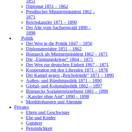
1851
Diplomat 1851 – 1862
Preußischer Ministerpräsident 1862 –
1871
Reichskanzler 1871 – 1890
Der Alte vom Sachsenwald 1890 –
1898
Politik
Der Weg in die Politik 1847 – 1850
Diplomatenjahre 1851 – 1862
Bismarck als Ministerpräsident 1862 – 1871
Die „Einigungskriege“ 1864 – 1871
Der Weg zur deutschen Einheit 1867 – 1871
Kooperation mit den Liberalen 1871 – 1878
Der Kampf gegen „Reichsfeinde“ 1871 – 1890
Außen- und Bündnispolitik 1871 – 1890
Global- und Kolonialpolitik 1862 – 1897
Bismarcks Sozialgesetzgebung 1881 – 1890
„Kanzler ohne Amt“ 1890 – 1898
Morddrohungen und Attentate
Privates
Eltern und Geschwister
Ehe und Kinder
Gutsherr
Persönlichkeit