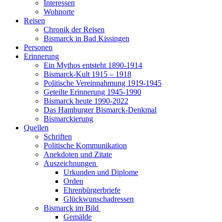
Interessen
Wohnorte
Reisen
Chronik der Reisen
Bismarck in Bad Kissingen
Personen
Erinnerung
Ein Mythos entsteht 1890-1914
Bismarck-Kult 1915 – 1918
Politische Vereinnahmung 1919-1945
Geteilte Erinnerung 1945-1990
Bismarck heute 1990-2022
Das Hamburger Bismarck-Denkmal
Bismarckierung
Quellen
Schriften
Politische Kommunikation
Anekdoten und Zitate
Auszeichnungen
Urkunden und Diplome
Orden
Ehrenbürgerbriefe
Glückwunschadressen
Bismarck im Bild
Gemälde