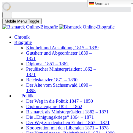
German
German
Mobile Menu Toggle
Chronik
Biografie
Kindheit und Ausbildung 1815 – 1839
Gutsherr und Abgeordneter 1839 –
1851
Diplomat 1851 – 1862
Preußischer Ministerpräsident 1862 –
1871
Reichskanzler 1871 – 1890
Der Alte vom Sachsenwald 1890 –
1898
Politik
Der Weg in die Politik 1847 – 1850
Diplomatenjahre 1851 – 1862
Bismarck als Ministerpräsident 1862 – 1871
Die „Einigungskriege“ 1864 – 1871
Der Weg zur deutschen Einheit 1867 – 1871
Kooperation mit den Liberalen 1871 – 1878