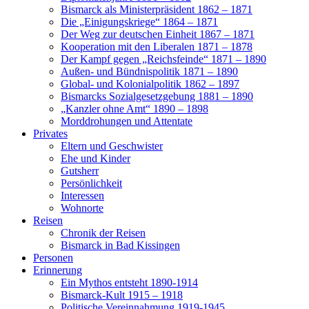
Bismarck als Ministerpräsident 1862 – 1871
Die „Einigungskriege“ 1864 – 1871
Der Weg zur deutschen Einheit 1867 – 1871
Kooperation mit den Liberalen 1871 – 1878
Der Kampf gegen „Reichsfeinde“ 1871 – 1890
Außen- und Bündnispolitik 1871 – 1890
Global- und Kolonialpolitik 1862 – 1897
Bismarcks Sozialgesetzgebung 1881 – 1890
„Kanzler ohne Amt“ 1890 – 1898
Morddrohungen und Attentate
Privates
Eltern und Geschwister
Ehe und Kinder
Gutsherr
Persönlichkeit
Interessen
Wohnorte
Reisen
Chronik der Reisen
Bismarck in Bad Kissingen
Personen
Erinnerung
Ein Mythos entsteht 1890-1914
Bismarck-Kult 1915 – 1918
Politische Vereinnahmung 1919-1945