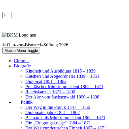
© Otto-von-Bismarck-Stiftung 2026
Mobile Menu Toggle
Chronik
Biografie
Kindheit und Ausbildung 1815 – 1839
Gutsherr und Abgeordneter 1839 – 1851
Diplomat 1851 – 1862
Preußischer Ministerpräsident 1862 – 1871
Reichskanzler 1871 – 1890
Der Alte vom Sachsenwald 1890 – 1898
Politik
Der Weg in die Politik 1847 – 1850
Diplomatenjahre 1851 – 1862
Bismarck als Ministerpräsident 1862 – 1871
Die „Einigungskriege“ 1864 – 1871
Der Weg zur deutschen Einheit 1867 – 1871