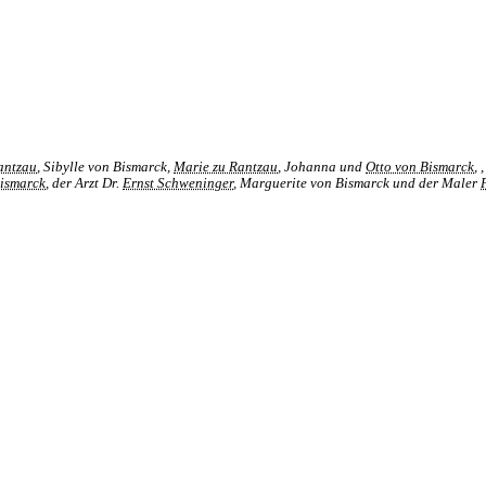
antzau
, Sibylle von Bismarck,
Marie zu Rantzau
, Johanna und
Otto von Bismarck
, 
ismarck
, der Arzt Dr.
Ernst Schweninger
, Marguerite von Bismarck und der Maler