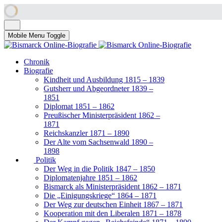
Mobile Menu Toggle
Chronik
Biografie
Kindheit und Ausbildung 1815 – 1839
Gutsherr und Abgeordneter 1839 –
1851
Diplomat 1851 – 1862
Preußischer Ministerpräsident 1862 –
1871
Reichskanzler 1871 – 1890
Der Alte vom Sachsenwald 1890 –
1898
Politik
Der Weg in die Politik 1847 – 1850
Diplomatenjahre 1851 – 1862
Bismarck als Ministerpräsident 1862 – 1871
Die „Einigungskriege“ 1864 – 1871
Der Weg zur deutschen Einheit 1867 – 1871
Kooperation mit den Liberalen 1871 – 1878