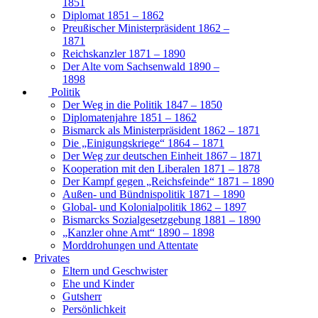
1851
Diplomat 1851 – 1862
Preußischer Ministerpräsident 1862 –
1871
Reichskanzler 1871 – 1890
Der Alte vom Sachsenwald 1890 –
1898
Politik
Der Weg in die Politik 1847 – 1850
Diplomatenjahre 1851 – 1862
Bismarck als Ministerpräsident 1862 – 1871
Die „Einigungskriege“ 1864 – 1871
Der Weg zur deutschen Einheit 1867 – 1871
Kooperation mit den Liberalen 1871 – 1878
Der Kampf gegen „Reichsfeinde“ 1871 – 1890
Außen- und Bündnispolitik 1871 – 1890
Global- und Kolonialpolitik 1862 – 1897
Bismarcks Sozialgesetzgebung 1881 – 1890
„Kanzler ohne Amt“ 1890 – 1898
Morddrohungen und Attentate
Privates
Eltern und Geschwister
Ehe und Kinder
Gutsherr
Persönlichkeit