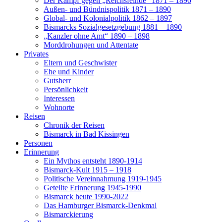
Der Kampf gegen „Reichsfeinde“ 1871 – 1890
Außen- und Bündnispolitik 1871 – 1890
Global- und Kolonialpolitik 1862 – 1897
Bismarcks Sozialgesetzgebung 1881 – 1890
„Kanzler ohne Amt“ 1890 – 1898
Morddrohungen und Attentate
Privates
Eltern und Geschwister
Ehe und Kinder
Gutsherr
Persönlichkeit
Interessen
Wohnorte
Reisen
Chronik der Reisen
Bismarck in Bad Kissingen
Personen
Erinnerung
Ein Mythos entsteht 1890-1914
Bismarck-Kult 1915 – 1918
Politische Vereinnahmung 1919-1945
Geteilte Erinnerung 1945-1990
Bismarck heute 1990-2022
Das Hamburger Bismarck-Denkmal
Bismarckierung