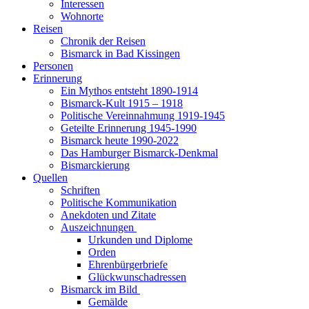
Interessen
Wohnorte
Reisen
Chronik der Reisen
Bismarck in Bad Kissingen
Personen
Erinnerung
Ein Mythos entsteht 1890-1914
Bismarck-Kult 1915 – 1918
Politische Vereinnahmung 1919-1945
Geteilte Erinnerung 1945-1990
Bismarck heute 1990-2022
Das Hamburger Bismarck-Denkmal
Bismarckierung
Quellen
Schriften
Politische Kommunikation
Anekdoten und Zitate
Auszeichnungen
Urkunden und Diplome
Orden
Ehrenbürgerbriefe
Glückwunschadressen
Bismarck im Bild
Gemälde