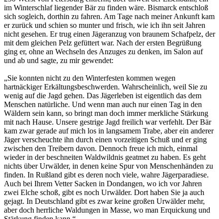
im Winterschlaf liegender Bär zu finden wäre. Bismarck entschloß
sich sogleich, dorthin zu fahren. Am Tage nach meiner Ankunft kam
er zurück und schien so munter und frisch, wie ich ihn seit Jahren
nicht gesehen. Er trug einen Jägeranzug von braunem Schafpelz, der
mit dem gleichen Pelz gefüttert war. Nach der ersten Begrüßung
ging er, ohne an Wechseln des Anzuges zu denken, im Salon auf
und ab und sagte, zu mir gewendet:
„Sie konnten nicht zu den Winterfesten kommen wegen
hartnäckiger Erkältungsbeschwerden. Wahrscheinlich, weil Sie zu
wenig auf die Jagd gehen. Das Jägerleben ist eigentlich das dem
Menschen natürliche. Und wenn man auch nur einen Tag in den
Wäldern sein kann, so bringt man doch immer merkliche Stärkung
mit nach Hause. Unsere gestrige Jagd freilich war verfehlt. Der Bär
kam zwar gerade auf mich los in langsamem Trabe, aber ein anderer
Jäger verscheuchte ihn durch einen vorzeitigen Schuß und er ging
zwischen den Treibern davon. Dennoch freue ich mich, einmal
wieder in der beschneiten Waldwildnis geatmet zu haben. Es geht
nichts über Urwälder, in denen keine Spur von Menschenhänden zu
finden. In Rußland gibt es deren noch viele, wahre Jägerparadiese.
Auch bei Ihrem Vetter Sacken in Dondangen, wo ich vor Jahren
zwei Elche schoß, gibt es noch Urwälder. Dort haben Sie ja auch
gejagt. In Deutschland gibt es zwar keine großen Urwälder mehr,
aber doch herrliche Waldungen in Masse, wo man Erquickung und
Stärkung finden kann.“