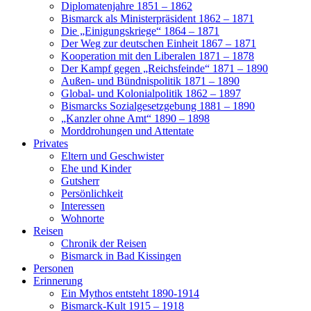
Diplomatenjahre 1851 – 1862
Bismarck als Ministerpräsident 1862 – 1871
Die „Einigungskriege“ 1864 – 1871
Der Weg zur deutschen Einheit 1867 – 1871
Kooperation mit den Liberalen 1871 – 1878
Der Kampf gegen „Reichsfeinde“ 1871 – 1890
Außen- und Bündnispolitik 1871 – 1890
Global- und Kolonialpolitik 1862 – 1897
Bismarcks Sozialgesetzgebung 1881 – 1890
„Kanzler ohne Amt“ 1890 – 1898
Morddrohungen und Attentate
Privates
Eltern und Geschwister
Ehe und Kinder
Gutsherr
Persönlichkeit
Interessen
Wohnorte
Reisen
Chronik der Reisen
Bismarck in Bad Kissingen
Personen
Erinnerung
Ein Mythos entsteht 1890-1914
Bismarck-Kult 1915 – 1918