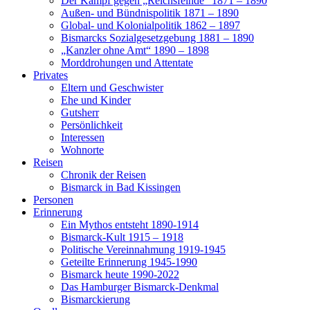
Der Kampf gegen „Reichsfeinde“ 1871 – 1890
Außen- und Bündnispolitik 1871 – 1890
Global- und Kolonialpolitik 1862 – 1897
Bismarcks Sozialgesetzgebung 1881 – 1890
„Kanzler ohne Amt“ 1890 – 1898
Morddrohungen und Attentate
Privates
Eltern und Geschwister
Ehe und Kinder
Gutsherr
Persönlichkeit
Interessen
Wohnorte
Reisen
Chronik der Reisen
Bismarck in Bad Kissingen
Personen
Erinnerung
Ein Mythos entsteht 1890-1914
Bismarck-Kult 1915 – 1918
Politische Vereinnahmung 1919-1945
Geteilte Erinnerung 1945-1990
Bismarck heute 1990-2022
Das Hamburger Bismarck-Denkmal
Bismarckierung