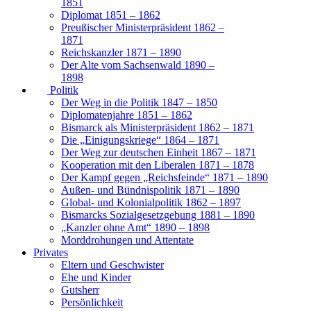
1851
Diplomat 1851 – 1862
Preußischer Ministerpräsident 1862 –
1871
Reichskanzler 1871 – 1890
Der Alte vom Sachsenwald 1890 –
1898
Politik
Der Weg in die Politik 1847 – 1850
Diplomatenjahre 1851 – 1862
Bismarck als Ministerpräsident 1862 – 1871
Die „Einigungskriege“ 1864 – 1871
Der Weg zur deutschen Einheit 1867 – 1871
Kooperation mit den Liberalen 1871 – 1878
Der Kampf gegen „Reichsfeinde“ 1871 – 1890
Außen- und Bündnispolitik 1871 – 1890
Global- und Kolonialpolitik 1862 – 1897
Bismarcks Sozialgesetzgebung 1881 – 1890
„Kanzler ohne Amt“ 1890 – 1898
Morddrohungen und Attentate
Privates
Eltern und Geschwister
Ehe und Kinder
Gutsherr
Persönlichkeit