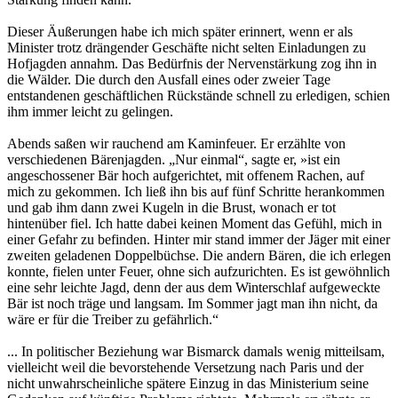
Dieser Äußerungen habe ich mich später erinnert, wenn er als
Minister trotz drängender Geschäfte nicht selten Einladungen zu
Hofjagden annahm. Das Bedürfnis der Nervenstärkung zog ihn in
die Wälder. Die durch den Ausfall eines oder zweier Tage
entstandenen geschäftlichen Rückstände schnell zu erledigen, schien
ihm immer leicht zu gelingen.
Abends saßen wir rauchend am Kaminfeuer. Er erzählte von
verschiedenen Bärenjagden. „Nur einmal“, sagte er, »ist ein
angeschossener Bär hoch aufgerichtet, mit offenem Rachen, auf
mich zu gekommen. Ich ließ ihn bis auf fünf Schritte herankommen
und gab ihm dann zwei Kugeln in die Brust, wonach er tot
hintenüber fiel. Ich hatte dabei keinen Moment das Gefühl, mich in
einer Gefahr zu befinden. Hinter mir stand immer der Jäger mit einer
zweiten geladenen Doppelbüchse. Die andern Bären, die ich erlegen
konnte, fielen unter Feuer, ohne sich aufzurichten. Es ist gewöhnlich
eine sehr leichte Jagd, denn der aus dem Winterschlaf aufgeweckte
Bär ist noch träge und langsam. Im Sommer jagt man ihn nicht, da
wäre er für die Treiber zu gefährlich.“
... In politischer Beziehung war Bismarck damals wenig mitteilsam,
vielleicht weil die bevorstehende Versetzung nach Paris und der
nicht unwahrscheinliche spätere Einzug in das Ministerium seine