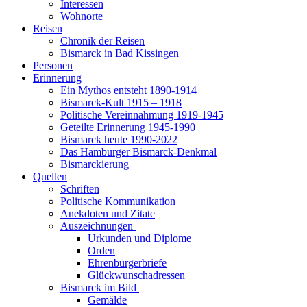
Interessen
Wohnorte
Reisen
Chronik der Reisen
Bismarck in Bad Kissingen
Personen
Erinnerung
Ein Mythos entsteht 1890-1914
Bismarck-Kult 1915 – 1918
Politische Vereinnahmung 1919-1945
Geteilte Erinnerung 1945-1990
Bismarck heute 1990-2022
Das Hamburger Bismarck-Denkmal
Bismarckierung
Quellen
Schriften
Politische Kommunikation
Anekdoten und Zitate
Auszeichnungen
Urkunden und Diplome
Orden
Ehrenbürgerbriefe
Glückwunschadressen
Bismarck im Bild
Gemälde