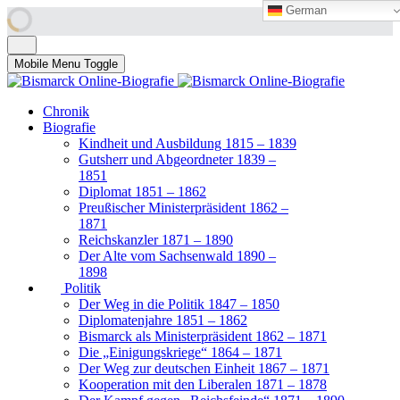
German
German
Mobile Menu Toggle
Chronik
Biografie
Kindheit und Ausbildung 1815 – 1839
Gutsherr und Abgeordneter 1839 –
1851
Diplomat 1851 – 1862
Preußischer Ministerpräsident 1862 –
1871
Reichskanzler 1871 – 1890
Der Alte vom Sachsenwald 1890 –
1898
Politik
Der Weg in die Politik 1847 – 1850
Diplomatenjahre 1851 – 1862
Bismarck als Ministerpräsident 1862 – 1871
Die „Einigungskriege“ 1864 – 1871
Der Weg zur deutschen Einheit 1867 – 1871
Kooperation mit den Liberalen 1871 – 1878