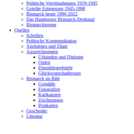
Politische Vereinnahmung 1919-1945
Geteilte Erinnerung 1945-1990
Bismarck heute 1990-2022
Das Hamburger Bismarck-Denkmal
Bismarckierung
Quellen
Schriften
Politische Kommunikation
Anekdoten und Zitate
Auszeichnungen
Urkunden und Diplome
Orden
Ehrenbürgerbriefe
Glückwunschadressen
Bismarck im Bild
Gemälde
Fotografien
Karikaturen
Zeichnungen
Postkarten
Geschenke
Literatur