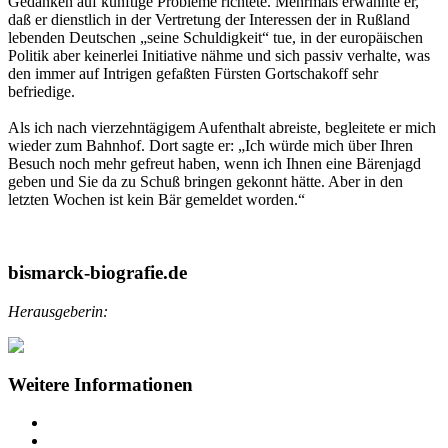
Gedanken auf künftige Probleme richtete. Mehrmals erwähnte er,
daß er dienstlich in der Vertretung der Interessen der in Rußland
lebenden Deutschen „seine Schuldigkeit“ tue, in der europäischen
Politik aber keinerlei Initiative nähme und sich passiv verhalte, was
den immer auf Intrigen gefaßten Fürsten Gortschakoff sehr
befriedige.
Als ich nach vierzehntägigem Aufenthalt abreiste, begleitete er mich
wieder zum Bahnhof. Dort sagte er: „Ich würde mich über Ihren
Besuch noch mehr gefreut haben, wenn ich Ihnen eine Bärenjagd
geben und Sie da zu Schuß bringen gekonnt hätte. Aber in den
letzten Wochen ist kein Bär gemeldet worden.“
bismarck-biografie.de
Herausgeberin:
Weitere Informationen
Impressum
Datenschutz