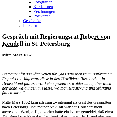
Fotografien
Karikaturen
Zeichnungen
Postkarten
Geschenke
Literatur
Gespräch mit Regierungsrat
Robert von
Keudell
in St. Petersburg
Mitte März 1862
Bismarck hält das Jägerleben für „das dem Menschen natürliche“.
Er preist die Jägerparadiese in den Urwäldern Russlands. „In
Deutschland gibt es zwar keine großen Urwälder mehr, aber doch
herrliche Waldungen in Masse, wo man Erquickung und Stärkung
finden kann.“
Mitte März 1862 kam ich zum zweitenmal als Gast des Gesandten
nach Petersburg. Bei meiner Ankunft war der Hausherr nicht
anwesend. Wenige Tage vorher hatte ein Bauer gemeldet, daß etwa
250 Werst von Petersburg entfernt, aber unweit der Eisenbahn, ein