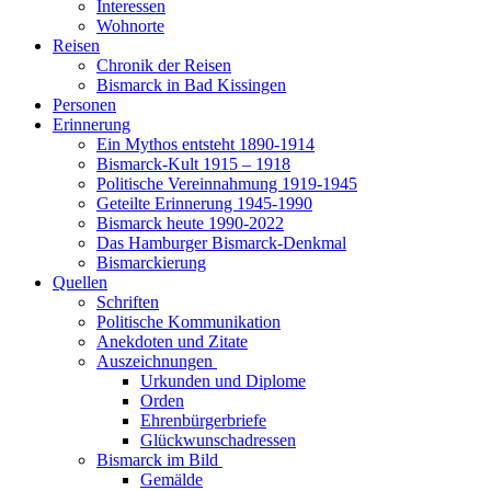
Interessen
Wohnorte
Reisen
Chronik der Reisen
Bismarck in Bad Kissingen
Personen
Erinnerung
Ein Mythos entsteht 1890-1914
Bismarck-Kult 1915 – 1918
Politische Vereinnahmung 1919-1945
Geteilte Erinnerung 1945-1990
Bismarck heute 1990-2022
Das Hamburger Bismarck-Denkmal
Bismarckierung
Quellen
Schriften
Politische Kommunikation
Anekdoten und Zitate
Auszeichnungen
Urkunden und Diplome
Orden
Ehrenbürgerbriefe
Glückwunschadressen
Bismarck im Bild
Gemälde