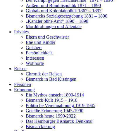
Der Kampf gegen „Reichsfeinde“ 1871 – 1890
Außen- und Bündnispolitik 1871 – 1890
Global- und Kolonialpolitik 1862 – 1897
Bismarcks Sozialgesetzgebung 1881 – 1890
„Kanzler ohne Amt“ 1890 – 1898
Morddrohungen und Attentate
Privates
Eltern und Geschwister
Ehe und Kinder
Gutsherr
Persönlichkeit
Interessen
Wohnorte
Reisen
Chronik der Reisen
Bismarck in Bad Kissingen
Personen
Erinnerung
Ein Mythos entsteht 1890-1914
Bismarck-Kult 1915 – 1918
Politische Vereinnahmung 1919-1945
Geteilte Erinnerung 1945-1990
Bismarck heute 1990-2022
Das Hamburger Bismarck-Denkmal
Bismarckierung