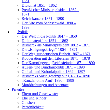
1851
Diplomat 1851 – 1862
Preußischer Ministerpräsident 1862 –
1871
Reichskanzler 1871 – 1890
Der Alte vom Sachsenwald 1890 –
1898
Politik
Der Weg in die Politik 1847 – 1850
Diplomatenjahre 1851 – 1862
Bismarck als Ministerpräsident 1862 – 1871
Die „Einigungskriege“ 1864 – 1871
Der Weg zur deutschen Einheit 1867 – 1871
Kooperation mit den Liberalen 1871 – 1878
Der Kampf gegen „Reichsfeinde“ 1871 – 1890
Außen- und Bündnispolitik 1871 – 1890
Global- und Kolonialpolitik 1862 – 1897
Bismarcks Sozialgesetzgebung 1881 – 1890
„Kanzler ohne Amt“ 1890 – 1898
Morddrohungen und Attentate
Privates
Eltern und Geschwister
Ehe und Kinder
Gutsherr
Persönlichkeit