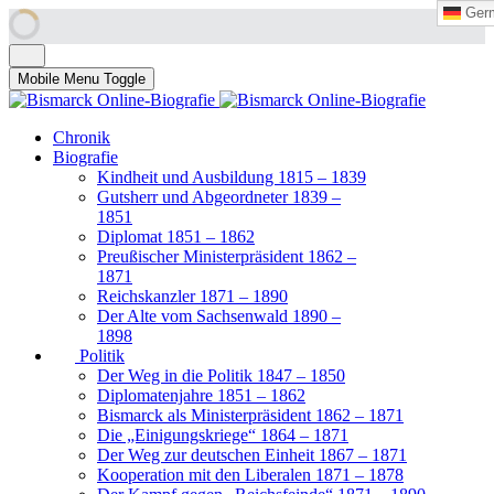
Ger
Ger
Mobile Menu Toggle
Chronik
Biografie
Kindheit und Ausbildung 1815 – 1839
Gutsherr und Abgeordneter 1839 –
1851
Diplomat 1851 – 1862
Preußischer Ministerpräsident 1862 –
1871
Reichskanzler 1871 – 1890
Der Alte vom Sachsenwald 1890 –
1898
Politik
Der Weg in die Politik 1847 – 1850
Diplomatenjahre 1851 – 1862
Bismarck als Ministerpräsident 1862 – 1871
Die „Einigungskriege“ 1864 – 1871
Der Weg zur deutschen Einheit 1867 – 1871
Kooperation mit den Liberalen 1871 – 1878