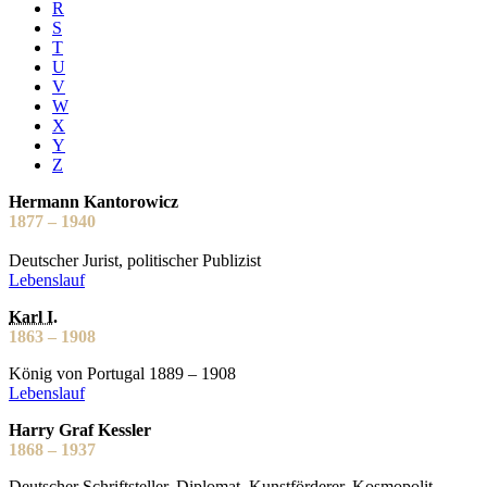
R
S
T
U
V
W
X
Y
Z
Hermann Kantorowicz
1877 – 1940
Deutscher Jurist, politischer Publizist
Lebenslauf
Karl I.
1863 – 1908
König von Portugal 1889 – 1908
Lebenslauf
Harry Graf Kessler
1868 – 1937
Deutscher Schriftsteller, Diplomat, Kunstförderer, Kosmopolit