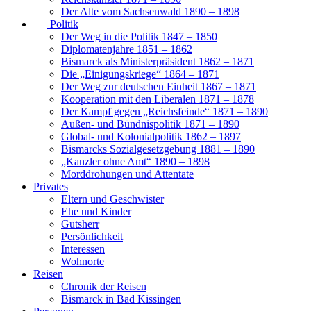
Der Alte vom Sachsenwald 1890 – 1898
Politik
Der Weg in die Politik 1847 – 1850
Diplomatenjahre 1851 – 1862
Bismarck als Ministerpräsident 1862 – 1871
Die „Einigungskriege“ 1864 – 1871
Der Weg zur deutschen Einheit 1867 – 1871
Kooperation mit den Liberalen 1871 – 1878
Der Kampf gegen „Reichsfeinde“ 1871 – 1890
Außen- und Bündnispolitik 1871 – 1890
Global- und Kolonialpolitik 1862 – 1897
Bismarcks Sozialgesetzgebung 1881 – 1890
„Kanzler ohne Amt“ 1890 – 1898
Morddrohungen und Attentate
Privates
Eltern und Geschwister
Ehe und Kinder
Gutsherr
Persönlichkeit
Interessen
Wohnorte
Reisen
Chronik der Reisen
Bismarck in Bad Kissingen