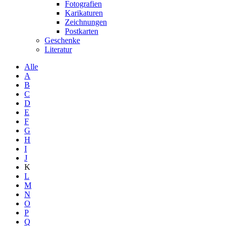
Fotografien
Karikaturen
Zeichnungen
Postkarten
Geschenke
Literatur
Alle
A
B
C
D
E
F
G
H
I
J
K
L
M
N
O
P
Q