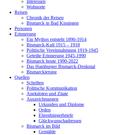
Interessen
Wohnorte
Reisen
Chronik der Reisen
Bismarck in Bad Kissingen
Personen
Erinnerung
Ein Mythos entsteht 1890-1914
Bismarck-Kult 1915 – 1918
Politische Vereinnahmung 1919-1945
Geteilte Erinnerung 1945-1990
Bismarck heute 1990-2022
Das Hamburger Bismarck-Denkmal
Bismarckierung
Quellen
Schriften
Politische Kommunikation
Anekdoten und Zitate
Auszeichnungen
Urkunden und Diplome
Orden
Ehrenbürgerbriefe
Glückwunschadressen
Bismarck im Bild
Gemälde