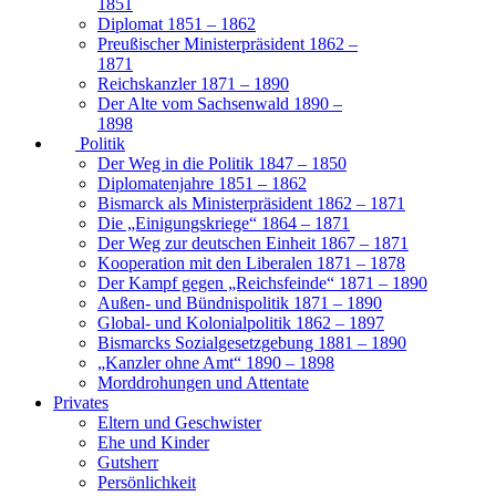
1851
Diplomat 1851 – 1862
Preußischer Ministerpräsident 1862 –
1871
Reichskanzler 1871 – 1890
Der Alte vom Sachsenwald 1890 –
1898
Politik
Der Weg in die Politik 1847 – 1850
Diplomatenjahre 1851 – 1862
Bismarck als Ministerpräsident 1862 – 1871
Die „Einigungskriege“ 1864 – 1871
Der Weg zur deutschen Einheit 1867 – 1871
Kooperation mit den Liberalen 1871 – 1878
Der Kampf gegen „Reichsfeinde“ 1871 – 1890
Außen- und Bündnispolitik 1871 – 1890
Global- und Kolonialpolitik 1862 – 1897
Bismarcks Sozialgesetzgebung 1881 – 1890
„Kanzler ohne Amt“ 1890 – 1898
Morddrohungen und Attentate
Privates
Eltern und Geschwister
Ehe und Kinder
Gutsherr
Persönlichkeit