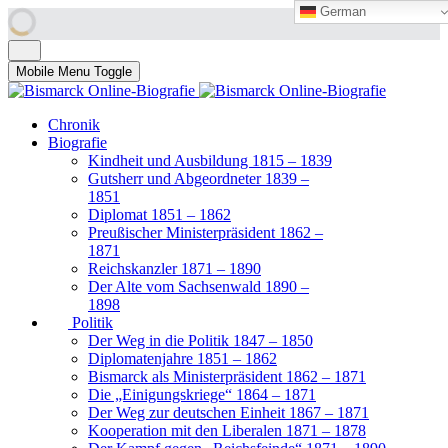
German
German
Mobile Menu Toggle
Chronik
Biografie
Kindheit und Ausbildung 1815 – 1839
Gutsherr und Abgeordneter 1839 –
1851
Diplomat 1851 – 1862
Preußischer Ministerpräsident 1862 –
1871
Reichskanzler 1871 – 1890
Der Alte vom Sachsenwald 1890 –
1898
Politik
Der Weg in die Politik 1847 – 1850
Diplomatenjahre 1851 – 1862
Bismarck als Ministerpräsident 1862 – 1871
Die „Einigungskriege“ 1864 – 1871
Der Weg zur deutschen Einheit 1867 – 1871
Kooperation mit den Liberalen 1871 – 1878