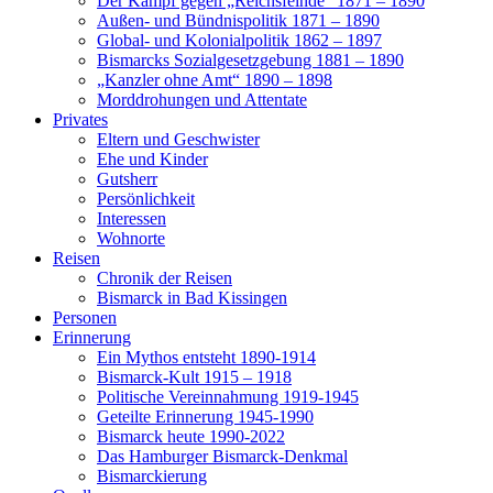
Der Kampf gegen „Reichsfeinde“ 1871 – 1890
Außen- und Bündnispolitik 1871 – 1890
Global- und Kolonialpolitik 1862 – 1897
Bismarcks Sozialgesetzgebung 1881 – 1890
„Kanzler ohne Amt“ 1890 – 1898
Morddrohungen und Attentate
Privates
Eltern und Geschwister
Ehe und Kinder
Gutsherr
Persönlichkeit
Interessen
Wohnorte
Reisen
Chronik der Reisen
Bismarck in Bad Kissingen
Personen
Erinnerung
Ein Mythos entsteht 1890-1914
Bismarck-Kult 1915 – 1918
Politische Vereinnahmung 1919-1945
Geteilte Erinnerung 1945-1990
Bismarck heute 1990-2022
Das Hamburger Bismarck-Denkmal
Bismarckierung