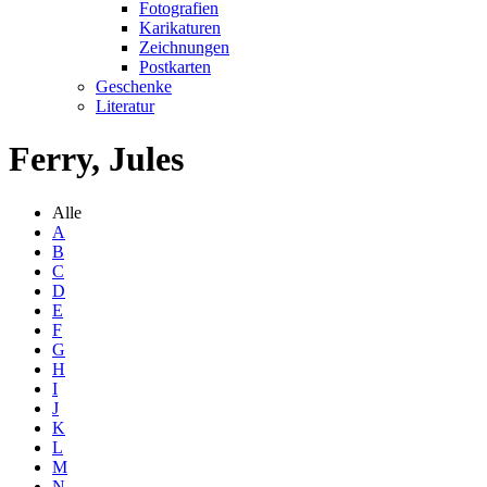
Fotografien
Karikaturen
Zeichnungen
Postkarten
Geschenke
Literatur
Ferry, Jules
Alle
A
B
C
D
E
F
G
H
I
J
K
L
M
N