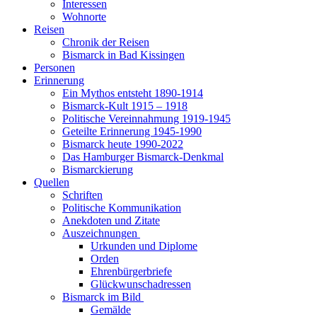
Interessen
Wohnorte
Reisen
Chronik der Reisen
Bismarck in Bad Kissingen
Personen
Erinnerung
Ein Mythos entsteht 1890-1914
Bismarck-Kult 1915 – 1918
Politische Vereinnahmung 1919-1945
Geteilte Erinnerung 1945-1990
Bismarck heute 1990-2022
Das Hamburger Bismarck-Denkmal
Bismarckierung
Quellen
Schriften
Politische Kommunikation
Anekdoten und Zitate
Auszeichnungen
Urkunden und Diplome
Orden
Ehrenbürgerbriefe
Glückwunschadressen
Bismarck im Bild
Gemälde