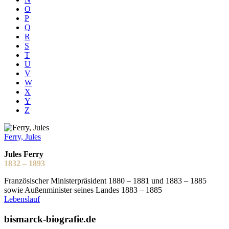
O
P
Q
R
S
T
U
V
W
X
Y
Z
Ferry, Jules
Jules Ferry
1832 – 1893
Französischer Ministerpräsident 1880 – 1881 und 1883 – 1885
sowie Außenminister seines Landes 1883 – 1885
Lebenslauf
bismarck-biografie.de