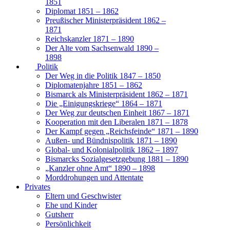
1851
Diplomat 1851 – 1862
Preußischer Ministerpräsident 1862 –
1871
Reichskanzler 1871 – 1890
Der Alte vom Sachsenwald 1890 –
1898
Politik
Der Weg in die Politik 1847 – 1850
Diplomatenjahre 1851 – 1862
Bismarck als Ministerpräsident 1862 – 1871
Die „Einigungskriege“ 1864 – 1871
Der Weg zur deutschen Einheit 1867 – 1871
Kooperation mit den Liberalen 1871 – 1878
Der Kampf gegen „Reichsfeinde“ 1871 – 1890
Außen- und Bündnispolitik 1871 – 1890
Global- und Kolonialpolitik 1862 – 1897
Bismarcks Sozialgesetzgebung 1881 – 1890
„Kanzler ohne Amt“ 1890 – 1898
Morddrohungen und Attentate
Privates
Eltern und Geschwister
Ehe und Kinder
Gutsherr
Persönlichkeit