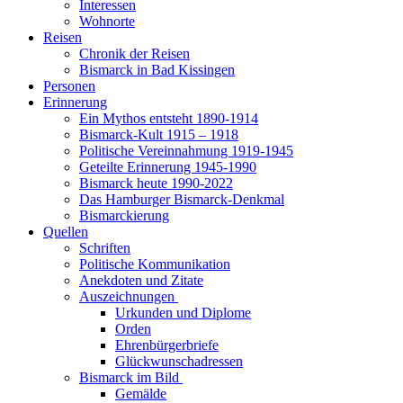
Interessen
Wohnorte
Reisen
Chronik der Reisen
Bismarck in Bad Kissingen
Personen
Erinnerung
Ein Mythos entsteht 1890-1914
Bismarck-Kult 1915 – 1918
Politische Vereinnahmung 1919-1945
Geteilte Erinnerung 1945-1990
Bismarck heute 1990-2022
Das Hamburger Bismarck-Denkmal
Bismarckierung
Quellen
Schriften
Politische Kommunikation
Anekdoten und Zitate
Auszeichnungen
Urkunden und Diplome
Orden
Ehrenbürgerbriefe
Glückwunschadressen
Bismarck im Bild
Gemälde