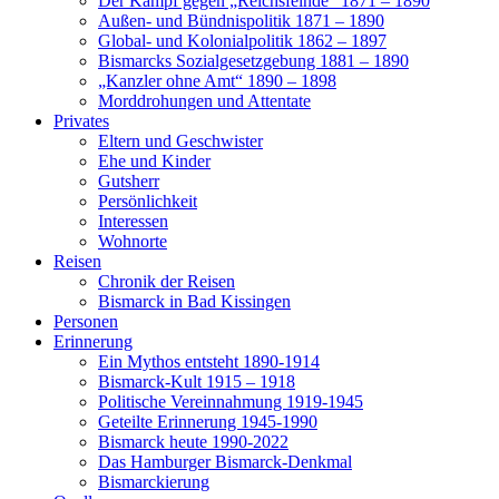
Der Kampf gegen „Reichsfeinde“ 1871 – 1890
Außen- und Bündnispolitik 1871 – 1890
Global- und Kolonialpolitik 1862 – 1897
Bismarcks Sozialgesetzgebung 1881 – 1890
„Kanzler ohne Amt“ 1890 – 1898
Morddrohungen und Attentate
Privates
Eltern und Geschwister
Ehe und Kinder
Gutsherr
Persönlichkeit
Interessen
Wohnorte
Reisen
Chronik der Reisen
Bismarck in Bad Kissingen
Personen
Erinnerung
Ein Mythos entsteht 1890-1914
Bismarck-Kult 1915 – 1918
Politische Vereinnahmung 1919-1945
Geteilte Erinnerung 1945-1990
Bismarck heute 1990-2022
Das Hamburger Bismarck-Denkmal
Bismarckierung