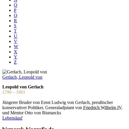
O
P
Q
R
S
T
U
V
W
X
Y
Z
Gerlach, Leopold von
Leopold von Gerlach
1790 – 1861
Jüngerer Bruder von Ernst Ludwig von Gerlach, preußischer
konservativer Politiker, Generaladjutant von
Friedrich Wilhelm IV.
und Mentor Otto von Bismarcks
Lebenslauf