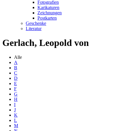
Fotografien
Karikaturen
Zeichnungen
Postkarten
Geschenke
Literatur
Gerlach, Leopold von
Alle
A
B
C
D
E
F
G
H
I
J
K
L
M
N