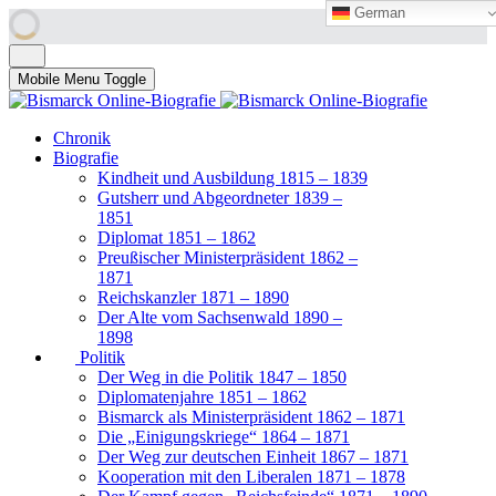
German
German
Mobile Menu Toggle
Chronik
Biografie
Kindheit und Ausbildung 1815 – 1839
Gutsherr und Abgeordneter 1839 –
1851
Diplomat 1851 – 1862
Preußischer Ministerpräsident 1862 –
1871
Reichskanzler 1871 – 1890
Der Alte vom Sachsenwald 1890 –
1898
Politik
Der Weg in die Politik 1847 – 1850
Diplomatenjahre 1851 – 1862
Bismarck als Ministerpräsident 1862 – 1871
Die „Einigungskriege“ 1864 – 1871
Der Weg zur deutschen Einheit 1867 – 1871
Kooperation mit den Liberalen 1871 – 1878