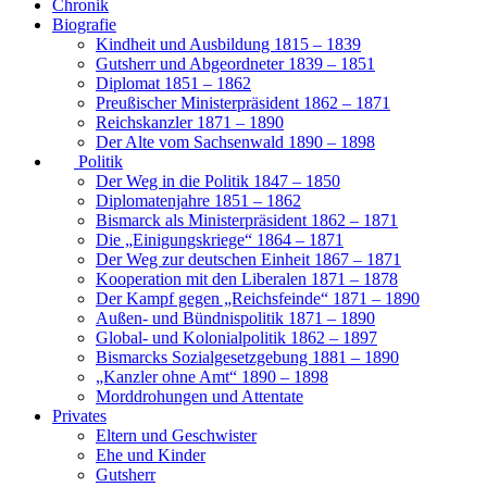
Chronik
Biografie
Kindheit und Ausbildung 1815 – 1839
Gutsherr und Abgeordneter 1839 – 1851
Diplomat 1851 – 1862
Preußischer Ministerpräsident 1862 – 1871
Reichskanzler 1871 – 1890
Der Alte vom Sachsenwald 1890 – 1898
Politik
Der Weg in die Politik 1847 – 1850
Diplomatenjahre 1851 – 1862
Bismarck als Ministerpräsident 1862 – 1871
Die „Einigungskriege“ 1864 – 1871
Der Weg zur deutschen Einheit 1867 – 1871
Kooperation mit den Liberalen 1871 – 1878
Der Kampf gegen „Reichsfeinde“ 1871 – 1890
Außen- und Bündnispolitik 1871 – 1890
Global- und Kolonialpolitik 1862 – 1897
Bismarcks Sozialgesetzgebung 1881 – 1890
„Kanzler ohne Amt“ 1890 – 1898
Morddrohungen und Attentate
Privates
Eltern und Geschwister
Ehe und Kinder
Gutsherr