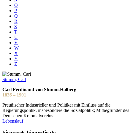
O
P
Q
R
S
T
U
V
W
X
Y
Z
Stumm, Carl
Carl Ferdinand von Stumm-Halberg
1836 – 1901
Preußischer Industrieller und Politiker mit Einfluss auf die
Regierungspolitik, insbesondere die Sozialpolitik; Mitbegründer des
Deutschen Kolonialvereins
Lebenslauf
bismarck-biografie.de