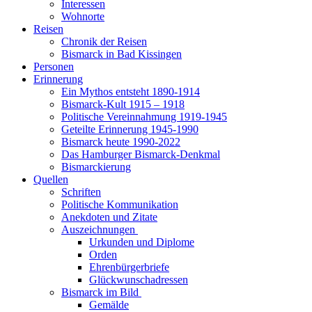
Interessen
Wohnorte
Reisen
Chronik der Reisen
Bismarck in Bad Kissingen
Personen
Erinnerung
Ein Mythos entsteht 1890-1914
Bismarck-Kult 1915 – 1918
Politische Vereinnahmung 1919-1945
Geteilte Erinnerung 1945-1990
Bismarck heute 1990-2022
Das Hamburger Bismarck-Denkmal
Bismarckierung
Quellen
Schriften
Politische Kommunikation
Anekdoten und Zitate
Auszeichnungen
Urkunden und Diplome
Orden
Ehrenbürgerbriefe
Glückwunschadressen
Bismarck im Bild
Gemälde