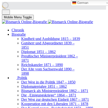
German
German
Mobile Menu Toggle
Chronik
Biografie
Kindheit und Ausbildung 1815 – 1839
Gutsherr und Abgeordneter 1839 –
1851
Diplomat 1851 – 1862
Preußischer Ministerpräsident 1862 –
1871
Reichskanzler 1871 – 1890
Der Alte vom Sachsenwald 1890 –
1898
Politik
Der Weg in die Politik 1847 – 1850
Diplomatenjahre 1851 – 1862
Bismarck als Ministerpräsident 1862 – 1871
Die „Einigungskriege“ 1864 – 1871
Der Weg zur deutschen Einheit 1867 – 1871
Kooperation mit den Liberalen 1871 – 1878