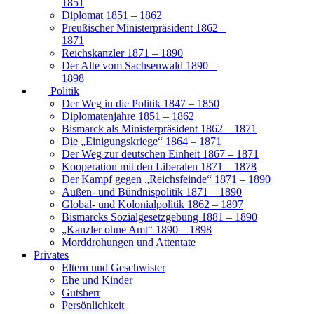
1851
Diplomat 1851 – 1862
Preußischer Ministerpräsident 1862 –
1871
Reichskanzler 1871 – 1890
Der Alte vom Sachsenwald 1890 –
1898
Politik
Der Weg in die Politik 1847 – 1850
Diplomatenjahre 1851 – 1862
Bismarck als Ministerpräsident 1862 – 1871
Die „Einigungskriege“ 1864 – 1871
Der Weg zur deutschen Einheit 1867 – 1871
Kooperation mit den Liberalen 1871 – 1878
Der Kampf gegen „Reichsfeinde“ 1871 – 1890
Außen- und Bündnispolitik 1871 – 1890
Global- und Kolonialpolitik 1862 – 1897
Bismarcks Sozialgesetzgebung 1881 – 1890
„Kanzler ohne Amt“ 1890 – 1898
Morddrohungen und Attentate
Privates
Eltern und Geschwister
Ehe und Kinder
Gutsherr
Persönlichkeit