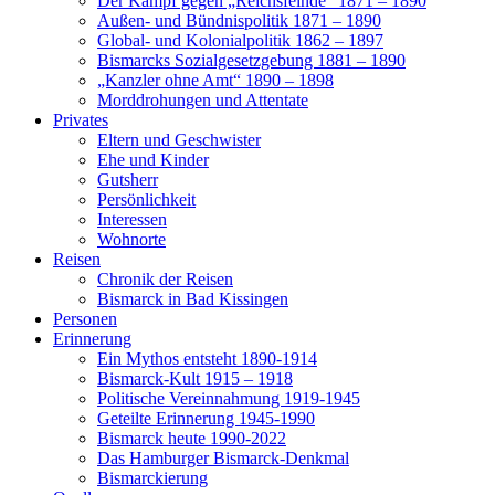
Der Kampf gegen „Reichsfeinde“ 1871 – 1890
Außen- und Bündnispolitik 1871 – 1890
Global- und Kolonialpolitik 1862 – 1897
Bismarcks Sozialgesetzgebung 1881 – 1890
„Kanzler ohne Amt“ 1890 – 1898
Morddrohungen und Attentate
Privates
Eltern und Geschwister
Ehe und Kinder
Gutsherr
Persönlichkeit
Interessen
Wohnorte
Reisen
Chronik der Reisen
Bismarck in Bad Kissingen
Personen
Erinnerung
Ein Mythos entsteht 1890-1914
Bismarck-Kult 1915 – 1918
Politische Vereinnahmung 1919-1945
Geteilte Erinnerung 1945-1990
Bismarck heute 1990-2022
Das Hamburger Bismarck-Denkmal
Bismarckierung