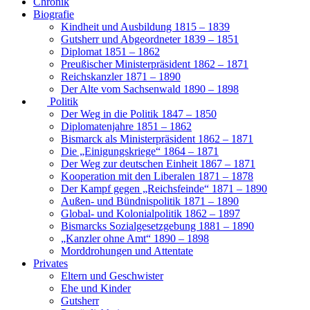
Chronik
Biografie
Kindheit und Ausbildung 1815 – 1839
Gutsherr und Abgeordneter 1839 – 1851
Diplomat 1851 – 1862
Preußischer Ministerpräsident 1862 – 1871
Reichskanzler 1871 – 1890
Der Alte vom Sachsenwald 1890 – 1898
Politik
Der Weg in die Politik 1847 – 1850
Diplomatenjahre 1851 – 1862
Bismarck als Ministerpräsident 1862 – 1871
Die „Einigungskriege“ 1864 – 1871
Der Weg zur deutschen Einheit 1867 – 1871
Kooperation mit den Liberalen 1871 – 1878
Der Kampf gegen „Reichsfeinde“ 1871 – 1890
Außen- und Bündnispolitik 1871 – 1890
Global- und Kolonialpolitik 1862 – 1897
Bismarcks Sozialgesetzgebung 1881 – 1890
„Kanzler ohne Amt“ 1890 – 1898
Morddrohungen und Attentate
Privates
Eltern und Geschwister
Ehe und Kinder
Gutsherr