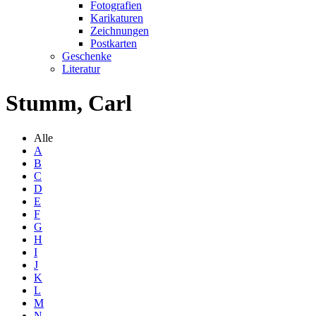
Fotografien
Karikaturen
Zeichnungen
Postkarten
Geschenke
Literatur
Stumm, Carl
Alle
A
B
C
D
E
F
G
H
I
J
K
L
M
N