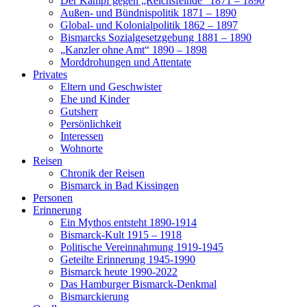
Der Kampf gegen „Reichsfeinde“ 1871 – 1890
Außen- und Bündnispolitik 1871 – 1890
Global- und Kolonialpolitik 1862 – 1897
Bismarcks Sozialgesetzgebung 1881 – 1890
„Kanzler ohne Amt“ 1890 – 1898
Morddrohungen und Attentate
Privates
Eltern und Geschwister
Ehe und Kinder
Gutsherr
Persönlichkeit
Interessen
Wohnorte
Reisen
Chronik der Reisen
Bismarck in Bad Kissingen
Personen
Erinnerung
Ein Mythos entsteht 1890-1914
Bismarck-Kult 1915 – 1918
Politische Vereinnahmung 1919-1945
Geteilte Erinnerung 1945-1990
Bismarck heute 1990-2022
Das Hamburger Bismarck-Denkmal
Bismarckierung