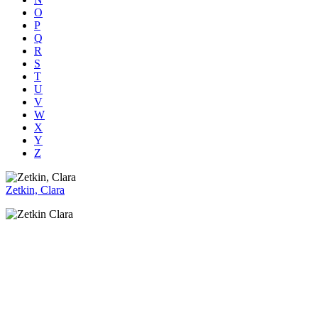
O
P
Q
R
S
T
U
V
W
X
Y
Z
Zetkin, Clara