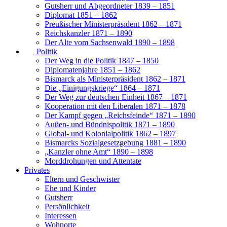
Gutsherr und Abgeordneter 1839 – 1851
Diplomat 1851 – 1862
Preußischer Ministerpräsident 1862 – 1871
Reichskanzler 1871 – 1890
Der Alte vom Sachsenwald 1890 – 1898
Politik
Der Weg in die Politik 1847 – 1850
Diplomatenjahre 1851 – 1862
Bismarck als Ministerpräsident 1862 – 1871
Die „Einigungskriege“ 1864 – 1871
Der Weg zur deutschen Einheit 1867 – 1871
Kooperation mit den Liberalen 1871 – 1878
Der Kampf gegen „Reichsfeinde“ 1871 – 1890
Außen- und Bündnispolitik 1871 – 1890
Global- und Kolonialpolitik 1862 – 1897
Bismarcks Sozialgesetzgebung 1881 – 1890
„Kanzler ohne Amt“ 1890 – 1898
Morddrohungen und Attentate
Privates
Eltern und Geschwister
Ehe und Kinder
Gutsherr
Persönlichkeit
Interessen
Wohnorte