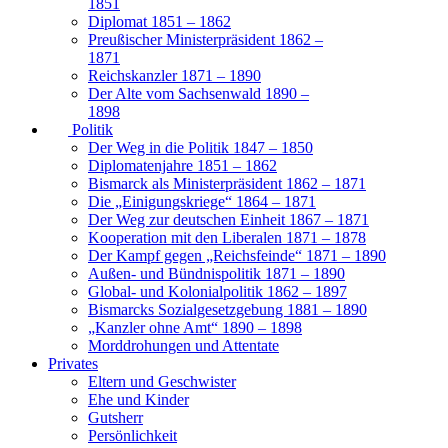
1851
Diplomat 1851 – 1862
Preußischer Ministerpräsident 1862 –
1871
Reichskanzler 1871 – 1890
Der Alte vom Sachsenwald 1890 –
1898
Politik
Der Weg in die Politik 1847 – 1850
Diplomatenjahre 1851 – 1862
Bismarck als Ministerpräsident 1862 – 1871
Die „Einigungskriege“ 1864 – 1871
Der Weg zur deutschen Einheit 1867 – 1871
Kooperation mit den Liberalen 1871 – 1878
Der Kampf gegen „Reichsfeinde“ 1871 – 1890
Außen- und Bündnispolitik 1871 – 1890
Global- und Kolonialpolitik 1862 – 1897
Bismarcks Sozialgesetzgebung 1881 – 1890
„Kanzler ohne Amt“ 1890 – 1898
Morddrohungen und Attentate
Privates
Eltern und Geschwister
Ehe und Kinder
Gutsherr
Persönlichkeit