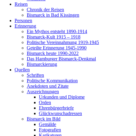
Reisen
Chronik der Reisen
Bismarck in Bad Kissingen
Personen
Erinnerung
Ein Mythos entsteht 1890-1914
Bismarck-Kult 1915 – 1918
Politische Vereinnahmung 1919-1945
Geteilte Erinnerung 1945-1990
Bismarck heute 1990-2022
Das Hamburger Bismarck-Denkmal
Bismarckierung
Quellen
Schriften
Politische Kommunikation
Anekdoten und Zitate
Auszeichnungen
Urkunden und Diplome
Orden
Ehrenbürgerbriefe
Glückwunschadressen
Bismarck im Bild
Gemälde
Fotografien
Karikaturen