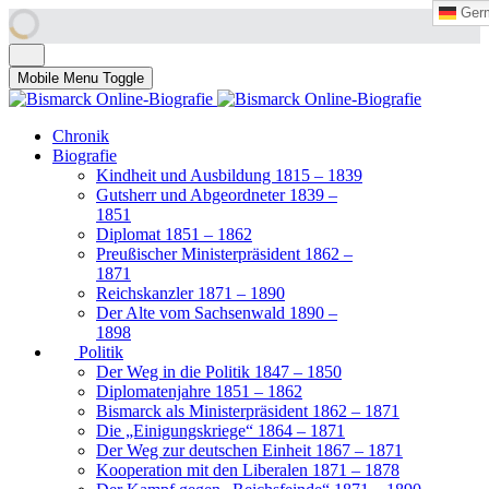
Ger
Ger
Mobile Menu Toggle
Chronik
Biografie
Kindheit und Ausbildung 1815 – 1839
Gutsherr und Abgeordneter 1839 –
1851
Diplomat 1851 – 1862
Preußischer Ministerpräsident 1862 –
1871
Reichskanzler 1871 – 1890
Der Alte vom Sachsenwald 1890 –
1898
Politik
Der Weg in die Politik 1847 – 1850
Diplomatenjahre 1851 – 1862
Bismarck als Ministerpräsident 1862 – 1871
Die „Einigungskriege“ 1864 – 1871
Der Weg zur deutschen Einheit 1867 – 1871
Kooperation mit den Liberalen 1871 – 1878