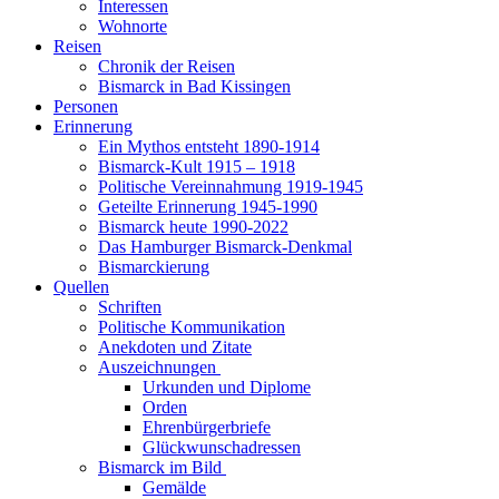
Interessen
Wohnorte
Reisen
Chronik der Reisen
Bismarck in Bad Kissingen
Personen
Erinnerung
Ein Mythos entsteht 1890-1914
Bismarck-Kult 1915 – 1918
Politische Vereinnahmung 1919-1945
Geteilte Erinnerung 1945-1990
Bismarck heute 1990-2022
Das Hamburger Bismarck-Denkmal
Bismarckierung
Quellen
Schriften
Politische Kommunikation
Anekdoten und Zitate
Auszeichnungen
Urkunden und Diplome
Orden
Ehrenbürgerbriefe
Glückwunschadressen
Bismarck im Bild
Gemälde