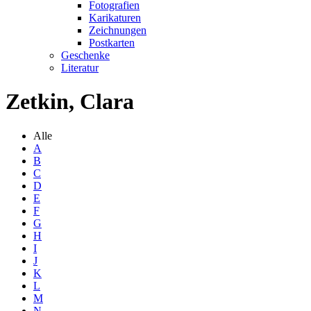
Fotografien
Karikaturen
Zeichnungen
Postkarten
Geschenke
Literatur
Zetkin, Clara
Alle
A
B
C
D
E
F
G
H
I
J
K
L
M
N